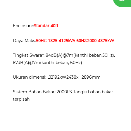
Standar 40ft
Enclosure:
5
0Hz: 1825-4125kVA 60Hz:2000-4375kVA
Daya Maks:
Tingkat Swara*: 84dB(A)@7m(kanthi beban,50Hz),
87dB(A)@7m(kanthi beban, 60Hz)
Ukuran dimensi: L12192xW2438xH2896mm
Sistem Bahan Bakar: 2000LS Tangki bahan bakar
terpisah