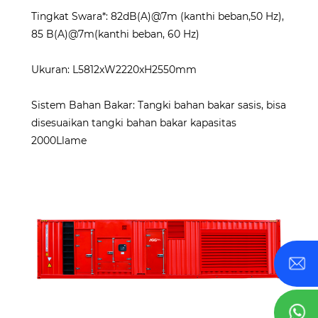
Tingkat Swara*: 82dB(A)@7m (kanthi beban,50 Hz),
85 B(A)@7m(kanthi beban, 60 Hz)
Ukuran: L5812xW2220xH2550mm
Sistem Bahan Bakar: Tangki bahan bakar sasis, bisa
disesuaikan tangki bahan bakar kapasitas
2000Llame