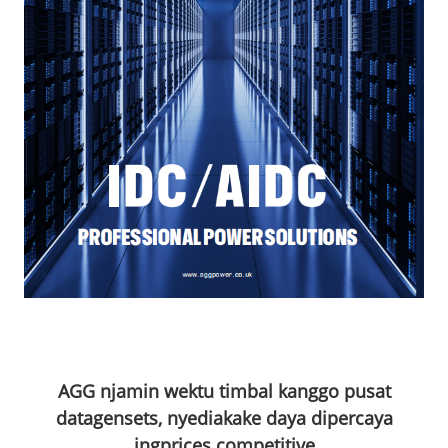
AGG njamin wektu timbal kanggo pusat
data
gensets, nyediakake daya dipercaya
ing
prices competitive