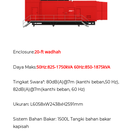
20-ft wadhah
Enclosure:
50Hz:825-1750kVA 60Hz:850-1875kVA
Daya Maks:
Tingkat Swara*: 80dB(A)@7m (kanthi beban,50 Hz),
82dB(A)@7m(kanthi beban, 60 Hz)
Ukuran: L6058xW2438xH2591mm
Sistem Bahan Bakar: 1500L Tangki bahan bakar
kapisah