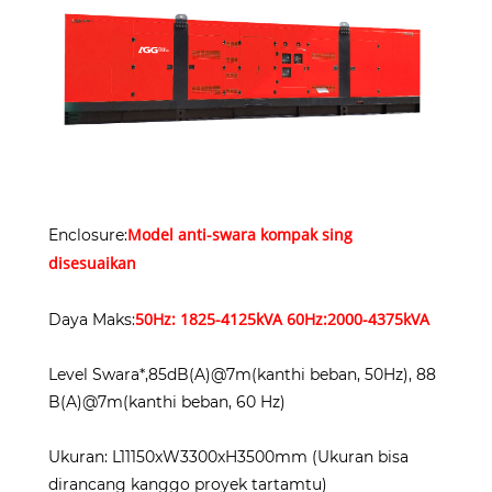
Model anti-swara kompak sing
Enclosure:
disesuaikan
50Hz: 1825-4125kVA 60Hz:2000-4375kVA
Daya Maks:
Level Swara*,85dB(A)@7m(kanthi beban, 50Hz), 88
B(A)@7m(kanthi beban, 60 Hz)
Ukuran: L11150xW3300xH3500mm (Ukuran bisa
dirancang kanggo proyek tartamtu)