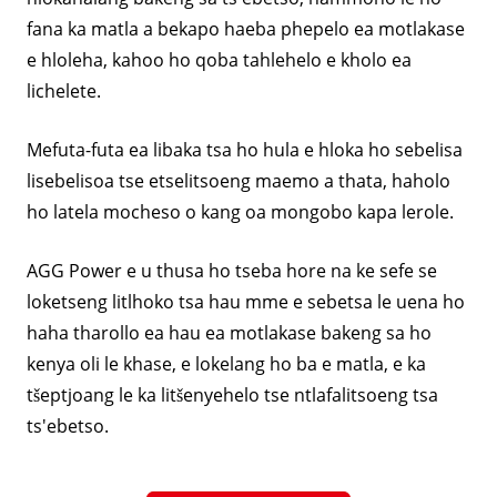
fana ka matla a bekapo haeba phepelo ea motlakase
e hloleha, kahoo ho qoba tahlehelo e kholo ea
lichelete.
Mefuta-futa ea libaka tsa ho hula e hloka ho sebelisa
lisebelisoa tse etselitsoeng maemo a thata, haholo
ho latela mocheso o kang oa mongobo kapa lerole.
AGG Power e u thusa ho tseba hore na ke sefe se
loketseng litlhoko tsa hau mme e sebetsa le uena ho
haha ​​​​tharollo ea hau ea motlakase bakeng sa ho
kenya oli le khase, e lokelang ho ba e matla, e ka
tšeptjoang le ka litšenyehelo tse ntlafalitsoeng tsa
ts'ebetso.