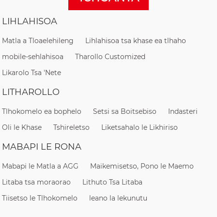
LIHLAHISOA
Matla a Tloaelehileng
Lihlahisoa tsa khase ea tlhaho
mobile-sehlahisoa
Tharollo Customized
Likarolo Tsa 'Nete
LITHAROLLO
Tlhokomelo ea bophelo
Setsi sa Boitsebiso
Indasteri
Oli le Khase
Tshireletso
Liketsahalo le Likhiriso
MABAPI LE RONA
Mabapi le Matla a AGG
Maikemisetso, Pono le Maemo
Litaba tsa moraorao
Lithuto Tsa Litaba
Tiisetso le Tlhokomelo
leano la lekunutu