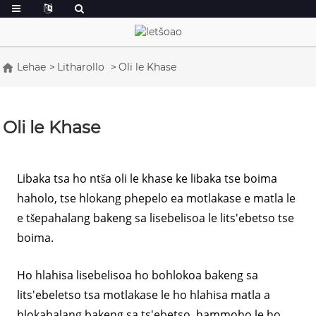
Lehae
Litharollo
Oli le Khase
Oli le Khase
Libaka tsa ho ntša oli le khase ke libaka tse boima
haholo, tse hlokang phepelo ea motlakase e matla le
e tšepahalang bakeng sa lisebelisoa le lits'ebetso tse
boima.
Ho hlahisa lisebelisoa ho bohlokoa bakeng sa
lits'ebeletso tsa motlakase le ho hlahisa matla a
hlokahalang bakeng sa ts'ebetso, hammoho le ho