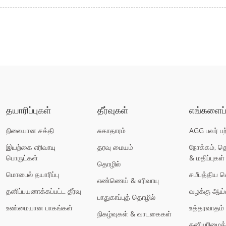
தயாரிப்புகள்
தீர்வுகள்
எங்களைப் 
நிலையான சக்தி
சுகாதாரம்
AGG பவர் பற
இயற்கை எரிவாயு
தரவு மையம்
நோக்கம், 
பொருட்கள்
& மதிப்புகள்
தொழில்
மொபைல் தயாரிப்பு
சமீபத்திய ச
எண்ணெய் & எரிவாயு
தனிப்பயனாக்கப்பட்ட தீர்வு
வழக்கு ஆய்
பாதுகாப்புத் தொழில்
உண்மையான பாகங்கள்
உத்தரவாதம் &
நிகழ்வுகள் & வாடகைகள்
தனியுரிமை