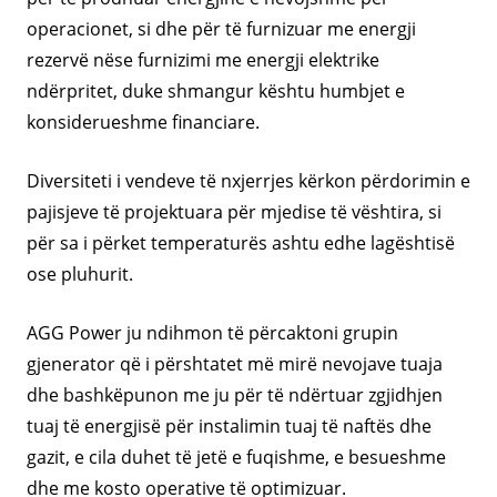
operacionet, si dhe për të furnizuar me energji
rezervë nëse furnizimi me energji elektrike
ndërpritet, duke shmangur kështu humbjet e
konsiderueshme financiare.
Diversiteti i vendeve të nxjerrjes kërkon përdorimin e
pajisjeve të projektuara për mjedise të vështira, si
për sa i përket temperaturës ashtu edhe lagështisë
ose pluhurit.
AGG Power ju ndihmon të përcaktoni grupin
gjenerator që i përshtatet më mirë nevojave tuaja
dhe bashkëpunon me ju për të ndërtuar zgjidhjen
tuaj të energjisë për instalimin tuaj të naftës dhe
gazit, e cila duhet të jetë e fuqishme, e besueshme
dhe me kosto operative të optimizuar.