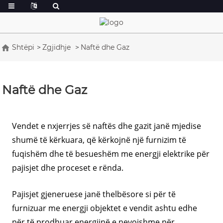
Shtëpi
Zgjidhje
Naftë dhe Gaz
Naftë dhe Gaz
Vendet e nxjerrjes së naftës dhe gazit janë mjedise
shumë të kërkuara, që kërkojnë një furnizim të
fuqishëm dhe të besueshëm me energji elektrike për
pajisjet dhe proceset e rënda.
Pajisjet gjeneruese janë thelbësore si për të
furnizuar me energji objektet e vendit ashtu edhe
për të prodhuar energjinë e nevojshme për