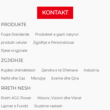
KONTAKT
PRODUKTE
Fuqia Standarde
Produktet e gazit natyror
produkt celular
Zgjidhje e Personalizuar
Pjesë origjinale
ZGJIDHJE
Kujdesi shëndetësor
Qendra e të Dhënave
Industria
Naftë dhe Gaz
Mbrojtje
Evente dhe Qira
RRETH NESH
Rreth AGG Power
Misioni, Vizioni dhe Vlerat
Lajmet e Fundit
Studime rastesh