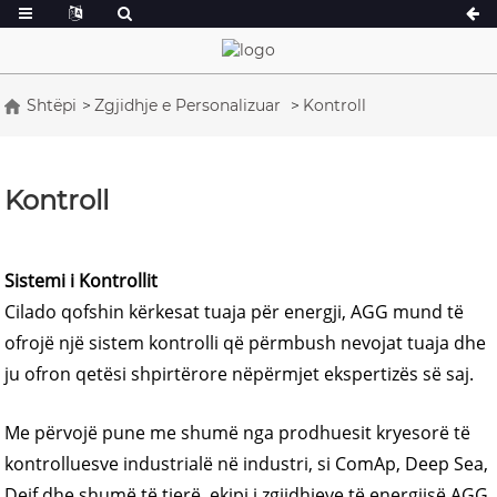
Shtëpi
Zgjidhje e Personalizuar
Kontroll
Seria A 16.5-150 kVA
Seria A 165-388
Seria CU 33-300 kVA
Seria CU 275-8
Kontroll
Seria P 10-220 kVA
Seria P 250-110
Seria DE 22-250 kVA
Seria S 275-880
Sistemi i Kontrollit
K Sereis 7-49 kVA
Seria DE 250-8
Cilado qofshin kërkesat tuaja për energji, AGG mund të
Seria V 94-285 kVA
Seria V 350-800
ofrojë një sistem kontrolli që përmbush nevojat tuaja dhe
Seria D 165-935
ju ofron qetësi shpirtërore nëpërmjet ekspertizës së saj.
Me përvojë pune me shumë nga prodhuesit kryesorë të
kontrolluesve industrialë në industri, si ComAp, Deep Sea,
Deif dhe shumë të tjerë, ekipi i zgjidhjeve të energjisë AGG