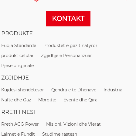
KONTAKT
PRODUKTE
Fuqia Standarde
Produktet e gazit natyror
produkt celular
Zgjidhje e Personalizuar
Pjesë origjinale
ZGJIDHJE
Kujdesi shëndetësor
Qendra e të Dhënave
Industria
Naftë dhe Gaz
Mbrojtje
Evente dhe Qira
RRETH NESH
Rreth AGG Power
Misioni, Vizioni dhe Vlerat
Lajmet e Fundit
Studime rastesh