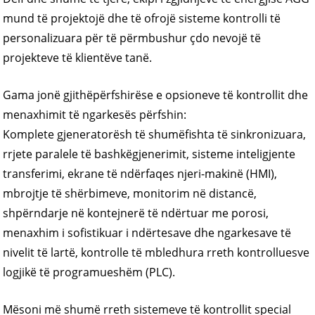
mund të projektojë dhe të ofrojë sisteme kontrolli të
personalizuara për të përmbushur çdo nevojë të
projekteve të klientëve tanë.
Gama jonë gjithëpërfshirëse e opsioneve të kontrollit dhe
menaxhimit të ngarkesës përfshin:
Komplete gjeneratorësh të shumëfishta të sinkronizuara,
rrjete paralele të bashkëgjenerimit, sisteme inteligjente
transferimi, ekrane të ndërfaqes njeri-makinë (HMI),
mbrojtje të shërbimeve, monitorim në distancë,
shpërndarje në kontejnerë të ndërtuar me porosi,
menaxhim i sofistikuar i ndërtesave dhe ngarkesave të
nivelit të lartë, kontrolle të mbledhura rreth kontrolluesve
logjikë të programueshëm (PLC).
Mësoni më shumë rreth sistemeve të kontrollit special