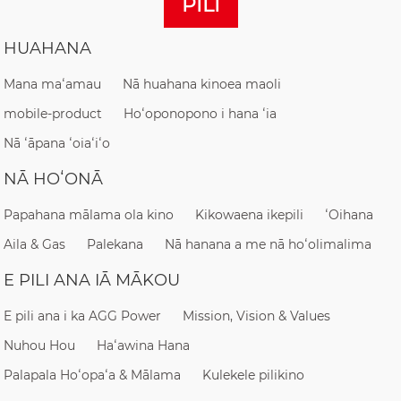
PILI
HUAHANA
Mana maʻamau
Nā huahana kinoea maoli
mobile-product
Hoʻoponopono i hana ʻia
Nā ʻāpana ʻoiaʻiʻo
NĀ HOʻONĀ
Papahana mālama ola kino
Kikowaena ikepili
ʻOihana
Aila & Gas
Palekana
Nā hanana a me nā hoʻolimalima
E PILI ANA IĀ MĀKOU
E pili ana i ka AGG Power
Mission, Vision & Values
Nuhou Hou
Haʻawina Hana
Palapala Hoʻopaʻa & Mālama
Kulekele pilikino