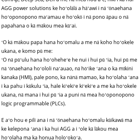
AGG power solutions ke hoʻolālā a hāʻawi i nā ʻōnaehana
hoʻoponopono maʻamau e hoʻokō i nā pono āpau o nā
papahana o kā mākou mea kūʻai.
ʻO kā mākou papa hana hoʻomalu a me nā koho hoʻokele
ukana, e komo pū me:
ʻO nā pūʻulu hana hoʻoheheʻe he nui i hui pū ʻia, hui pū me
nā ʻōnaehana hoʻololi naʻauao, nā hōʻike ʻana o ka mīkini
kanaka (HMI), pale pono, ka nānā mamao, ka hoʻolaha ʻana
i ka pahu i kūkulu ʻia, hale kiʻekiʻe kiʻekiʻe a me ka hoʻokele
ukana, nā mana i hui pū ʻia a puni nā mea hoʻoponopono
logic programmable (PLCs).
E aʻo hou e pili ana i nā ʻōnaehana hoʻomalu kūikawā ma
ke kelepona ʻana i ka hui AGG a i ʻole kā lākou mea
hoʻolaha ma ka honua holoʻokoʻa.