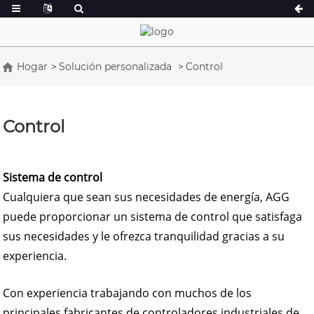
Hogar
Solución personalizada
Control
Serie A 16,5-150 kVA
Serie A 165-388
Serie CU 33-300 kVA
Serie CU 275-8
Control
Serie P 10-220 kVA
Serie P 250-110
Serie DE 22-250 kVA
Serie S 275-880
Sistema de control
Serie K 7-49 kVA
Serie DE 250-8
Cualquiera que sean sus necesidades de energía, AGG
Serie V 94-285 kVA
Serie V 350-800
puede proporcionar un sistema de control que satisfaga
Serie D 165-935
sus necesidades y le ofrezca tranquilidad gracias a su
experiencia.
Con experiencia trabajando con muchos de los
principales fabricantes de controladores industriales de