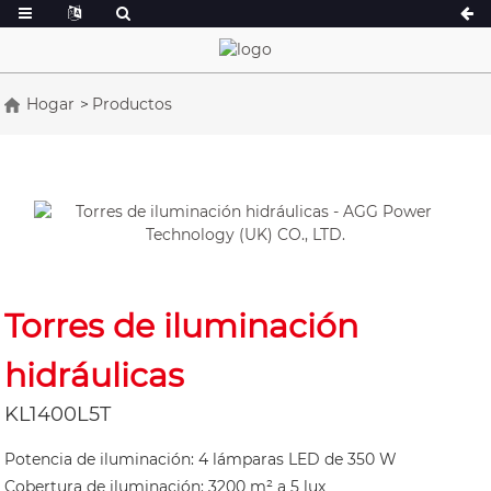
Hogar
Productos
Serie A 16,5-150 kVA
Serie A 165-388
Serie CU 33-300 kVA
Serie CU 275-8
Serie P 10-220 kVA
Serie P 250-110
Serie DE 22-250 kVA
Serie S 275-880
Serie K 7-49 kVA
Serie DE 250-8
Torres de iluminación
Serie V 94-285 kVA
Serie V 350-800
hidráulicas
Serie D 165-935
KL1400L5T
Potencia de iluminación: 4 lámparas LED de 350 W
Cobertura de iluminación: 3200 m² a 5 lux