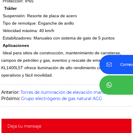
Protección: IP65
Tráiler
Suspensión: Resorte de placa de acero
Tipo de remolque: Enganche de anillo
Velocidad máxima: 40 km/h
Estabilizadores: Manuales con sistema de gato de 5 puntos
Aplicaciones
Ideal para sitios de construcción, mantenimiento de carreteras,
campos de petróleo y gas, eventos y rescate de emergencia, el
Correo
KL1400L5T ofrece iluminación de alto rendimiento con bajos costos
operativos y fácil movilidad.
Anterior:
Torres de iluminación de elevación manual
Próximo:
Grupo electrógeno de gas natural AGG
Deja tu mensaje