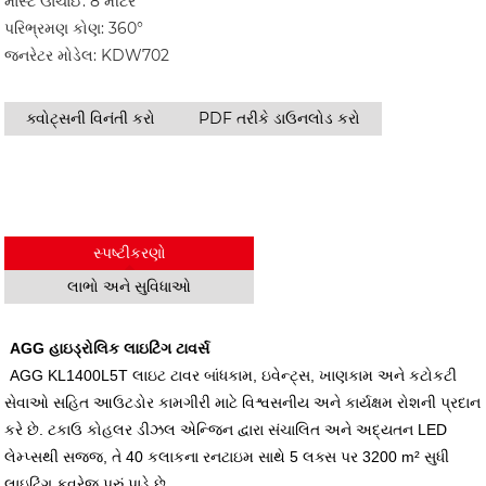
માસ્ટ ઊંચાઈ: 8 મીટર
પરિભ્રમણ કોણ: 360°
જનરેટર મોડેલ: KDW702
ક્વોટ્સની વિનંતી કરો
PDF તરીકે ડાઉનલોડ કરો
સ્પષ્ટીકરણો
લાભો અને સુવિધાઓ
AGG હાઇડ્રોલિક લાઇટિંગ ટાવર્સ
AGG KL1400L5T લાઇટ ટાવર બાંધકામ, ઇવેન્ટ્સ, ખાણકામ અને કટોકટી
સેવાઓ સહિત આઉટડોર કામગીરી માટે વિશ્વસનીય અને કાર્યક્ષમ રોશની પ્રદાન
કરે છે. ટકાઉ કોહલર ડીઝલ એન્જિન દ્વારા સંચાલિત અને અદ્યતન LED
લેમ્પ્સથી સજ્જ, તે 40 કલાકના રનટાઇમ સાથે 5 લક્સ પર 3200 m² સુધી
લાઇટિંગ કવરેજ પૂરું પાડે છે.