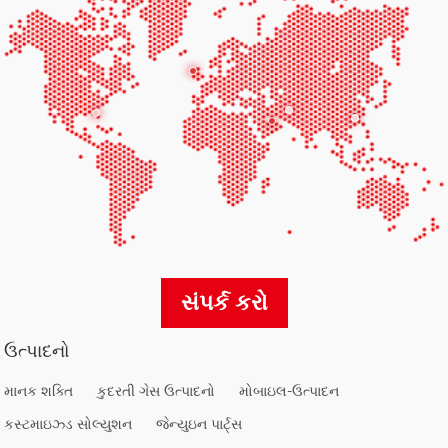
સંપર્ક કરો
ઉત્પાદનો
માનક શક્તિ
કુદરતી ગેસ ઉત્પાદનો
મોબાઇલ-ઉત્પાદન
કસ્ટમાઇઝ્ડ સોલ્યુશન
જેન્યુઇન પાર્ટ્સ