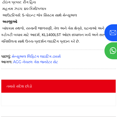
ટોઇંગ પ્રકાર: રીંગ હિચ
મહત્તમ ઝડપ: ૪૦ કિમી/કલાક
આઉટરિગર્સ: 5-પોઇન્ટ જેક સિસ્ટમ સાથે મેન્યુઅલ
અરજીઓ
બાંધકામ સ્થળો, રસ્તાની જાળવણી, તેલ અને ગેસ ક્ષેત્રો, ઘટનાઓ અને
કટોકટી બચાવ માટે આદર્શ, KL1400L5T ઓછા સંચાલન ખર્ચ અને સરળ
ગતિશીલતા સાથે ઉચ્ચ-પ્રદર્શન લાઇટિંગ પ્રદાન કરે છે.
પાછલું:
મેન્યુઅલ લિફ્ટિંગ લાઇટિંગ ટાવર્સ
આગળ:
AGG નેચરલ ગેસ જનરેટર સેટ
તમારો સંદેશ છોડો