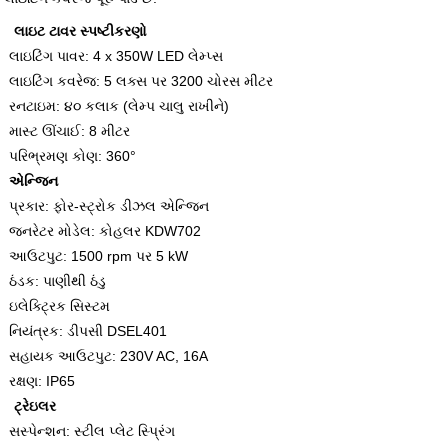
લાઇટ ટાવર સ્પષ્ટીકરણો
લાઇટિંગ પાવર: 4 x 350W LED લેમ્પ્સ
લાઇટિંગ કવરેજ: 5 લક્સ પર 3200 ચોરસ મીટર
રનટાઇમ: ૪૦ કલાક (લેમ્પ ચાલુ રાખીને)
માસ્ટ ઊંચાઈ: 8 મીટર
પરિભ્રમણ કોણ: 360°
એન્જિન
પ્રકાર: ફોર-સ્ટ્રોક ડીઝલ એન્જિન
જનરેટર મોડેલ: કોહલર KDW702
આઉટપુટ: 1500 rpm પર 5 kW
ઠંડક: પાણીથી ઠંડુ
ઇલેક્ટ્રિક સિસ્ટમ
નિયંત્રક: ડીપસી DSEL401
સહાયક આઉટપુટ: 230V AC, 16A
રક્ષણ: IP65
ટ્રેઇલર
સસ્પેન્શન: સ્ટીલ પ્લેટ સ્પ્રિંગ