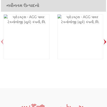
નવીનતમ ઉત્પાદનો
AF17D6-1P-60HZ
DE350E6-60HZ નો
નો પરિચય
પરિચય