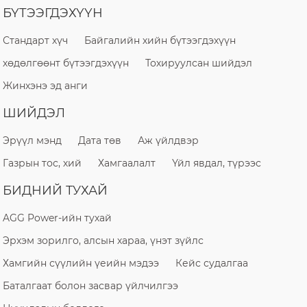
БҮТЭЭГДЭХҮҮН
Стандарт хүч
Байгалийн хийн бүтээгдэхүүн
хөдөлгөөнт бүтээгдэхүүн
Тохируулсан шийдэл
Жинхэнэ эд анги
ШИЙДЭЛ
Эрүүл мэнд
Дата төв
Аж үйлдвэр
Газрын тос, хий
Хамгаалалт
Үйл явдал, түрээс
БИДНИЙ ТУХАЙ
AGG Power-ийн тухай
Эрхэм зорилго, алсын хараа, үнэт зүйлс
Хамгийн сүүлийн үеийн мэдээ
Кейс судалгаа
Баталгаат болон засвар үйлчилгээ