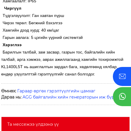
Хамгаалалт: IP65
Чиргүүл
Түдгэлзүүлэлт: Ган хавтан пүрш
Чирэх төрөл: Бөгжний бэхэлгээ
Хамгийн дээд хурд: 40 км/цаг
Гарын авлага: 5 цэгийн үүрний системтэй
Хэрэглээ
Барилгын талбай, зам засвар, газрын тос, байгалийн хийн
талбай, арга хэмжээ, аврах ажиллагаанд хамгийн тохиромжтой
KL1400L5T нь ашиглалтын зардал бага, хөдөлгөөнд хялбар,
өндөр үзүүлэлттэй гэрэлтүүлгийг санал болгодог.
Өмнөх:
Гараар өргөх гэрэлтүүлгийн цамхаг
Дараа нь:
AGG байгалийн хийн генераторын иж бүрдэл
Та мессежээ үлдээнэ үү