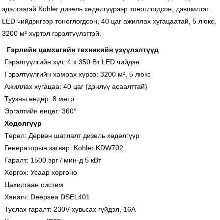
эдэлгээтэй Kohler дизель хөдөлгүүрээр тоноглогдсон, дэвшилтэт
LED чийдэнгээр тоноглогдсон, 40 цаг ажиллах хугацаатай, 5 люкс,
3200 м² хүртэл гэрэлтүүлэгтэй.
Гэрлийн цамхагийн техникийн үзүүлэлтүүд
Гэрэлтүүлгийн хүч: 4 х 350 Вт LED чийдэн
Гэрэлтүүлгийн хамрах хүрээ: 3200 м², 5 люкс
Ажиллах хугацаа: 40 цаг (дэнлүү асаалттай)
Туузны өндөр: 8 метр
Эргэлтийн өнцөг: 360°
Хөдөлгүүр
Төрөл: Дөрвөн шатлалт дизель хөдөлгүүр
Генераторын загвар: Kohler KDW702
Гаралт: 1500 эрг / мин-д 5 кВт
Хөргөх: Усаар хөргөнө
Цахилгаан систем
Хянагч: Deepsea DSEL401
Туслах гаралт: 230V хувьсах гүйдэл, 16А