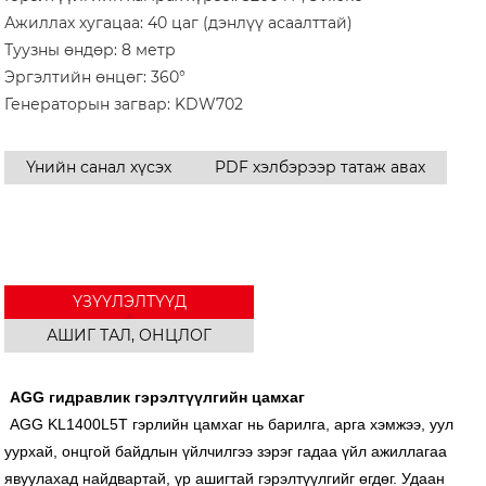
Ажиллах хугацаа: 40 цаг (дэнлүү асаалттай)
Туузны өндөр: 8 метр
Эргэлтийн өнцөг: 360°
Генераторын загвар: KDW702
Үнийн санал хүсэх
PDF хэлбэрээр татаж авах
ҮЗҮҮЛЭЛТҮҮД
АШИГ ТАЛ, ОНЦЛОГ
AGG гидравлик гэрэлтүүлгийн цамхаг
AGG KL1400L5T гэрлийн цамхаг нь барилга, арга хэмжээ, уул
уурхай, онцгой байдлын үйлчилгээ зэрэг гадаа үйл ажиллагаа
явуулахад найдвартай, үр ашигтай гэрэлтүүлгийг өгдөг. Удаан