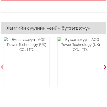
Хамгийн сүүлийн үеийн бүтээгдэхүүн
AF17D6-1P-60HZ
DE350E6-60HZ