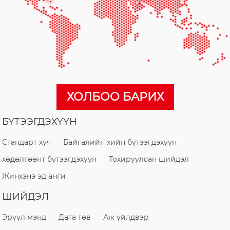
ХОЛБОО БАРИХ
БҮТЭЭГДЭХҮҮН
Стандарт хүч
Байгалийн хийн бүтээгдэхүүн
хөдөлгөөнт бүтээгдэхүүн
Тохируулсан шийдэл
Жинхэнэ эд анги
ШИЙДЭЛ
Эрүүл мэнд
Дата төв
Аж үйлдвэр