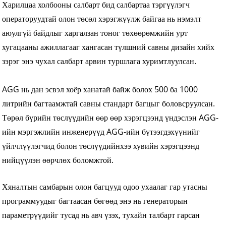
Харилцаа холбооны салбарт бид салбартаа тэргүүлэгч
операторуудтай олон төсөл хэрэгжүүлж байгаа нь нэмэлт
аюулгүй байдлыг харгалзан тоног төхөөрөмжийн урт
хугацааны ажиллагааг хангасан түлшний савны дизайн хийх
зэрэг энэ чухал салбарт арвин туршлага хуримтлуулсан.
AGG нь дан эсвэл хоёр ханатай байж болох 500 ба 1000
литрийн багтаамжтай савны стандарт багцыг боловсруулсан.
Төрөл бүрийн төслүүдийн өөр өөр хэрэгцээнд үндэслэн AGG-
ийн мэргэжлийн инженерүүд AGG-ийн бүтээгдэхүүнийг
үйлчлүүлэгчид болон төслүүдийнхээ хувийн хэрэгцээнд
нийцүүлэн өөрчлөх боломжтой.
Хяналтын самбарын олон багцууд одоо ухаалаг гар утасны
программуудыг багтаасан бөгөөд энэ нь генераторын
параметрүүдийг тусад нь авч үзэх, тухайн талбарт гарсан