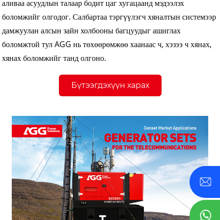
аливаа асуудлын талаар бодит цаг хугацаанд мэдээлэх
боломжийг олгодог. Салбартаа тэргүүлэгч хяналтын системээр
дамжуулан алсын зайн холбооны багцуудыг ашиглах
боломжтой тул AGG нь төхөөрөмжөө хаанаас ч, хэзээ ч хянах,
хянах боломжийг танд олгоно.
Бүтээгдэхүүн харах