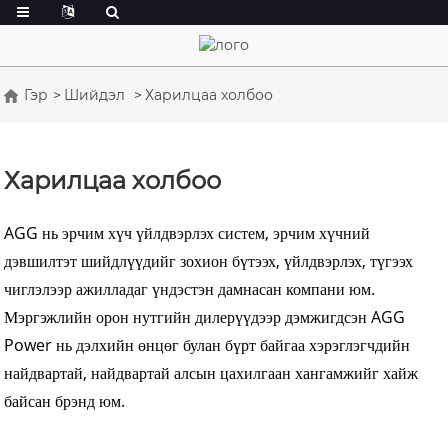
Гэр
Шийдэл
Харилцаа холбоо
Харилцаа холбоо
AGG нь эрчим хүч үйлдвэрлэх систем, эрчим хүчний
дэвшилтэт шийдлүүдийг зохион бүтээх, үйлдвэрлэх, түгээх
чиглэлээр ажилладаг үндэстэн дамнасан компани юм.
Мэргэжлийн орон нутгийн дилерүүдээр дэмжигдсэн AGG
Power нь дэлхийн өнцөг булан бүрт байгаа хэрэглэгчдийн
найдвартай, найдвартай алсын цахилгаан хангамжийг хайж
байсан брэнд юм.