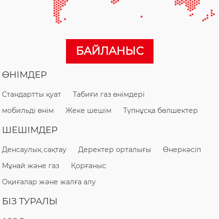
БАЙЛАНЫС
ӨНІМДЕР
Стандартты қуат
Табиғи газ өнімдері
мобильді өнім
Жеке шешім
Түпнұсқа бөлшектер
ШЕШІМДЕР
Денсаулық сақтау
Деректер орталығы
Өнеркәсіп
Мұнай және газ
Қорғаныс
Оқиғалар және жалға алу
БІЗ ТУРАЛЫ