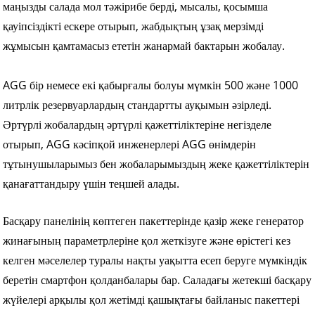
маңызды салада мол тәжірибе берді, мысалы, қосымша
қауіпсіздікті ескере отырып, жабдықтың ұзақ мерзімді
жұмысын қамтамасыз ететін жанармай бактарын жобалау.
AGG бір немесе екі қабырғалы болуы мүмкін 500 және 1000
литрлік резервуарлардың стандартты ауқымын әзірледі.
Әртүрлі жобалардың әртүрлі қажеттіліктеріне негізделе
отырып, AGG кәсіпқой инженерлері AGG өнімдерін
тұтынушыларымыз бен жобаларымыздың жеке қажеттіліктерін
қанағаттандыру үшін теңшей алады.
Басқару панелінің көптеген пакеттерінде қазір жеке генератор
жинағының параметрлеріне қол жеткізуге және өрістегі кез
келген мәселелер туралы нақты уақытта есеп беруге мүмкіндік
беретін смартфон қолданбалары бар. Саладағы жетекші басқару
жүйелері арқылы қол жетімді қашықтағы байланыс пакеттері