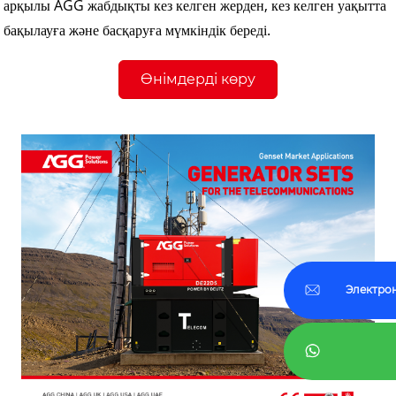
арқылы AGG жабдықты кез келген жерден, кез келген уақытта
бақылауға және басқаруға мүмкіндік береді.
Өнімдерді көру
Электро