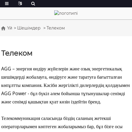
Үй
Шешімдер
Телеком
Телеком
AGG – энергия өндіру жүйелерін және озық энергетикалық
шешімдерді жобалауға, өндіруге және таратуға бағытталған
көпұлтты компания. Кәсіби жергілікті дилерлердің қолдауымен
AGG Power - бұл бүкіл әлем бойынша тұтынушылар сенімді
және сенімді қашықтан қуат көзін іздейтін бренд.
Телекоммуникация саласында біздің саланың жетекші
операторларымен көптеген жобаларымыз бар, бұл бізге осы