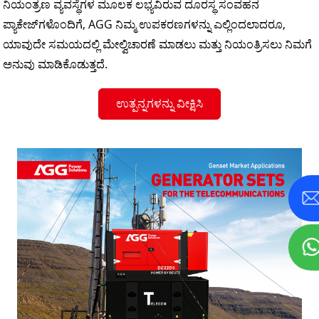
ನಿಯಂತ್ರಣ ವ್ಯವಸ್ಥೆಗಳ ಮೂಲಕ ಲಭ್ಯವಿರುವ ದೂರಸ್ಥ ಸಂವಹನ
ಪ್ಯಾಕೇಜ್‌ಗಳೊಂದಿಗೆ, AGG ನಿಮ್ಮ ಉಪಕರಣಗಳನ್ನು ಎಲ್ಲಿಂದಲಾದರೂ,
ಯಾವುದೇ ಸಮಯದಲ್ಲಿ ಮೇಲ್ವಿಚಾರಣೆ ಮಾಡಲು ಮತ್ತು ನಿಯಂತ್ರಿಸಲು ನಿಮಗೆ
ಅನುವು ಮಾಡಿಕೊಡುತ್ತದೆ.
ಉತ್ಪನ್ನಗಳನ್ನು ವೀಕ್ಷಿಸಿ