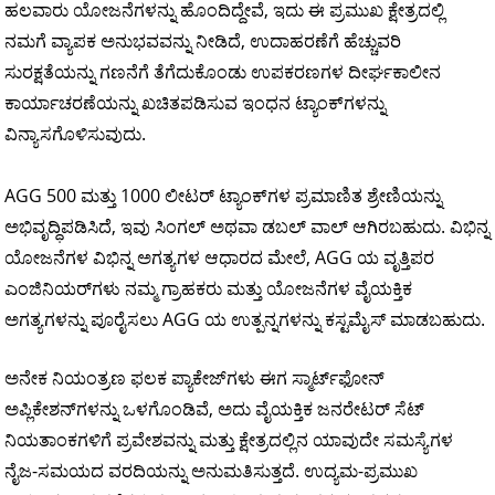
ಹಲವಾರು ಯೋಜನೆಗಳನ್ನು ಹೊಂದಿದ್ದೇವೆ, ಇದು ಈ ಪ್ರಮುಖ ಕ್ಷೇತ್ರದಲ್ಲಿ
ನಮಗೆ ವ್ಯಾಪಕ ಅನುಭವವನ್ನು ನೀಡಿದೆ, ಉದಾಹರಣೆಗೆ ಹೆಚ್ಚುವರಿ
ಸುರಕ್ಷತೆಯನ್ನು ಗಣನೆಗೆ ತೆಗೆದುಕೊಂಡು ಉಪಕರಣಗಳ ದೀರ್ಘಕಾಲೀನ
ಕಾರ್ಯಾಚರಣೆಯನ್ನು ಖಚಿತಪಡಿಸುವ ಇಂಧನ ಟ್ಯಾಂಕ್‌ಗಳನ್ನು
ವಿನ್ಯಾಸಗೊಳಿಸುವುದು.
AGG 500 ಮತ್ತು 1000 ಲೀಟರ್ ಟ್ಯಾಂಕ್‌ಗಳ ಪ್ರಮಾಣಿತ ಶ್ರೇಣಿಯನ್ನು
ಅಭಿವೃದ್ಧಿಪಡಿಸಿದೆ, ಇವು ಸಿಂಗಲ್ ಅಥವಾ ಡಬಲ್ ವಾಲ್ ಆಗಿರಬಹುದು. ವಿಭಿನ್ನ
ಯೋಜನೆಗಳ ವಿಭಿನ್ನ ಅಗತ್ಯಗಳ ಆಧಾರದ ಮೇಲೆ, AGG ಯ ವೃತ್ತಿಪರ
ಎಂಜಿನಿಯರ್‌ಗಳು ನಮ್ಮ ಗ್ರಾಹಕರು ಮತ್ತು ಯೋಜನೆಗಳ ವೈಯಕ್ತಿಕ
ಅಗತ್ಯಗಳನ್ನು ಪೂರೈಸಲು AGG ಯ ಉತ್ಪನ್ನಗಳನ್ನು ಕಸ್ಟಮೈಸ್ ಮಾಡಬಹುದು.
ಅನೇಕ ನಿಯಂತ್ರಣ ಫಲಕ ಪ್ಯಾಕೇಜ್‌ಗಳು ಈಗ ಸ್ಮಾರ್ಟ್‌ಫೋನ್
ಅಪ್ಲಿಕೇಶನ್‌ಗಳನ್ನು ಒಳಗೊಂಡಿವೆ, ಅದು ವೈಯಕ್ತಿಕ ಜನರೇಟರ್ ಸೆಟ್
ನಿಯತಾಂಕಗಳಿಗೆ ಪ್ರವೇಶವನ್ನು ಮತ್ತು ಕ್ಷೇತ್ರದಲ್ಲಿನ ಯಾವುದೇ ಸಮಸ್ಯೆಗಳ
ನೈಜ-ಸಮಯದ ವರದಿಯನ್ನು ಅನುಮತಿಸುತ್ತದೆ. ಉದ್ಯಮ-ಪ್ರಮುಖ