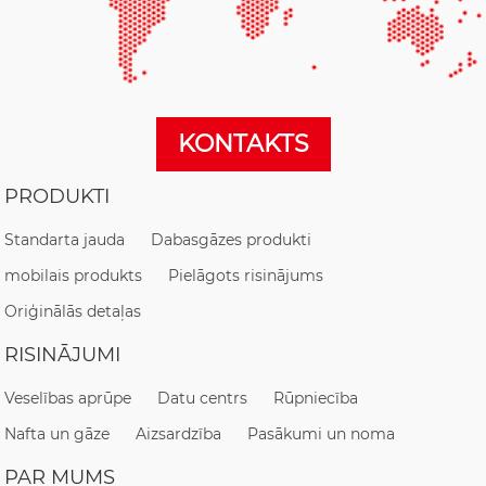
KONTAKTS
PRODUKTI
Standarta jauda
Dabasgāzes produkti
mobilais produkts
Pielāgots risinājums
Oriģinālās detaļas
RISINĀJUMI
Veselības aprūpe
Datu centrs
Rūpniecība
Nafta un gāze
Aizsardzība
Pasākumi un noma
PAR MUMS