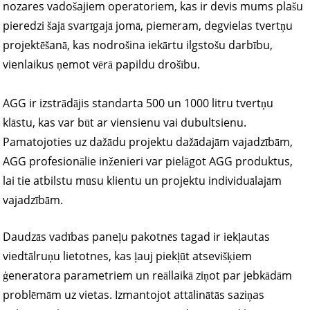
nozares vadošajiem operatoriem, kas ir devis mums plašu
pieredzi šajā svarīgajā jomā, piemēram, degvielas tvertņu
projektēšanā, kas nodrošina iekārtu ilgstošu darbību,
vienlaikus ņemot vērā papildu drošību.
AGG ir izstrādājis standarta 500 un 1000 litru tvertņu
klāstu, kas var būt ar viensienu vai dubultsienu.
Pamatojoties uz dažādu projektu dažādajām vajadzībām,
AGG profesionālie inženieri var pielāgot AGG produktus,
lai tie atbilstu mūsu klientu un projektu individuālajām
vajadzībām.
Daudzās vadības paneļu pakotnēs tagad ir iekļautas
viedtālruņu lietotnes, kas ļauj piekļūt atsevišķiem
ģeneratora parametriem un reāllaikā ziņot par jebkādām
problēmām uz vietas. Izmantojot attālinātās saziņas