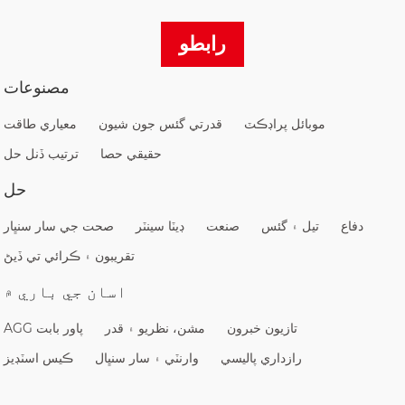
رابطو
مصنوعات
موبائل پراڊڪٽ
قدرتي گئس جون شيون
معياري طاقت
حقيقي حصا
ترتيب ڏنل حل
حل
دفاع
تيل ۽ گئس
صنعت
ڊيٽا سينٽر
صحت جي سار سنڀار
تقريبون ۽ ڪرائي تي ڏيڻ
اسان جي باري ۾
تازيون خبرون
مشن، نظريو ۽ قدر
AGG پاور بابت
رازداري پاليسي
وارنٽي ۽ سار سنڀال
ڪيس اسٽڊيز