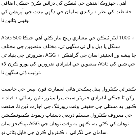
آهي، جهڙوڪ ايندھن جي ٽينڪن کي ڊزائين ڪرڻ جيڪي اضافي
حفاظت کي نظر ۾ رکندي سامان جي ڊگهي مدت جي آپريشن کي
يقيني بڻائين ٿا.
AGG 500 ۽ 1000 ليٽر ٽينڪن جي معياري رينج تيار ڪئي آهي جيڪا
سنگل يا ڊبل وال ٿي سگهي ٿي. مختلف منصوبن جي مختلف
ضرورتن جي بنياد تي، AGG جا پيشه ور انجنيئر اسان جي گراهڪن ۽
منصوبن جي انفرادي ضرورتن کي پورو ڪرڻ لاءِ AGG جي شين کي
ترتيب ڏئي سگهن ٿا.
ڪيترائي ڪنٽرول پينل پيڪيجز هاڻي اسمارٽ فون ايپس جي خاصيت
رکن ٿا جيڪي انفرادي جنريٽر سيٽ پيرا ميٽرز تائين رسائي ۽ فيلڊ ۾
ڪنهن به مسئلي جي حقيقي وقت رپورٽنگ جي اجازت ڏين ٿا. صنعت
جي معروف ڪنٽرول سسٽم ذريعي دستياب ريموٽ ڪميونيڪيشن
پيڪيجز سان، AGG توهان کي ڪٿي به، ڪنهن به وقت توهان جي
سامان جي نگراني ۽ ڪنٽرول ڪرڻ جي قابل بڻائي ٿو.