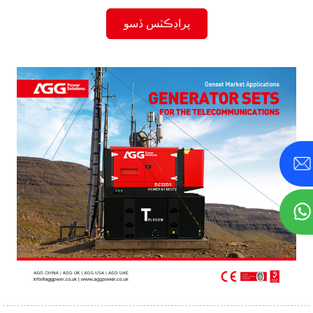
پراڊڪٽس ڏسو