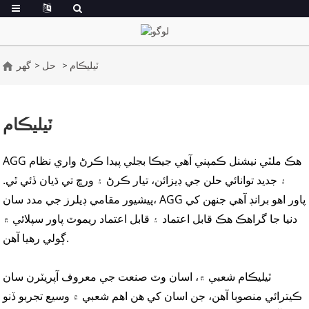
ٽيليڪام
حل
گھر
ٽيليڪام
AGG هڪ ملٽي نيشنل ڪمپني آهي جيڪا بجلي پيدا ڪرڻ واري نظام
۽ جديد توانائي حلن جي ڊيزائن، تيار ڪرڻ ۽ ورڇ تي ڌيان ڏئي ٿي.
پيشيور مقامي ڊيلرز جي مدد سان، AGG پاور اهو برانڊ آهي جنهن کي
دنيا جا گراهڪ هڪ قابل اعتماد ۽ قابل اعتماد ريموٽ پاور سپلائي ۾
ڳولي رهيا آهن.
ٽيليڪام شعبي ۾، اسان وٽ صنعت جي معروف آپريٽرن سان
ڪيترائي منصوبا آهن، جن اسان کي هن اهم شعبي ۾ وسيع تجربو ڏنو