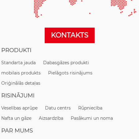
KONTAKTS
PRODUKTI
Standarta jauda
Dabasgāzes produkti
mobilais produkts
Pielāgots risinājums
Oriģinālās detaļas
RISINĀJUMI
Veselības aprūpe
Datu centrs
Rūpniecība
Nafta un gāze
Aizsardzība
Pasākumi un noma
PAR MUMS