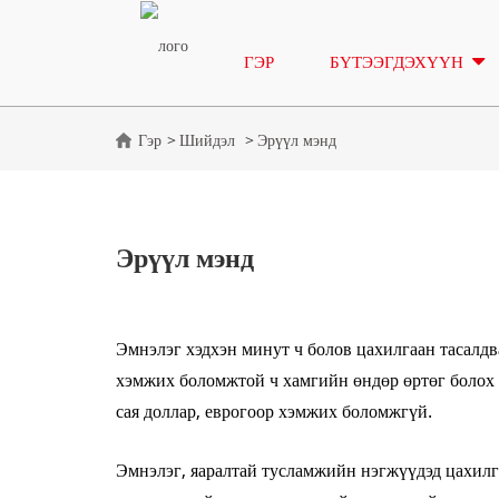
ГЭР
БҮТЭЭГДЭХҮҮН
Гэр
Шийдэл
Эрүүл мэнд
Эрүүл мэнд
Эмнэлэг хэдхэн минут ч болов цахилгаан тасалдв
хэмжих боломжтой ч хамгийн өндөр өртөг болох 
сая доллар, еврогоор хэмжих боломжгүй.
Эмнэлэг, яаралтай тусламжийн нэгжүүдэд цахилг