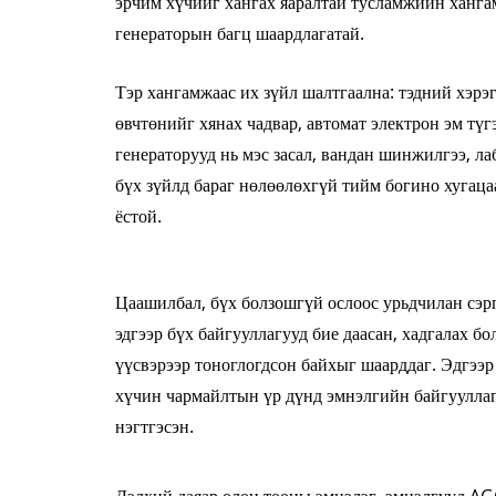
эрчим хүчийг хангах яаралтай тусламжийн ханга
генераторын багц шаардлагатай.
Тэр хангамжаас их зүйл шалтгаална: тэдний хэрэ
өвчтөнийг хянах чадвар, автомат электрон эм түг
генераторууд нь мэс засал, вандан шинжилгээ, ла
бүх зүйлд бараг нөлөөлөхгүй тийм богино хугаца
ёстой.
Цаашилбал, бүх болзошгүй ослоос урьдчилан сэр
эдгээр бүх байгууллагууд бие даасан, хадгалах 
үүсвэрээр тоноглогдсон байхыг шаарддаг. Эдгээр
хүчин чармайлтын үр дүнд эмнэлгийн байгуулла
нэгтгэсэн.