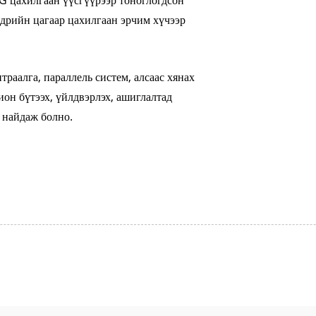
G цахилгаан үүсгүүрээр тоноглогдсон
өдрийн цагаар цахилгаан эрчим хүчээр
раалга, параллель систем, алсаас хянах
ион бүтээх, үйлдвэрлэх, ашиглалтад
 найдаж болно.