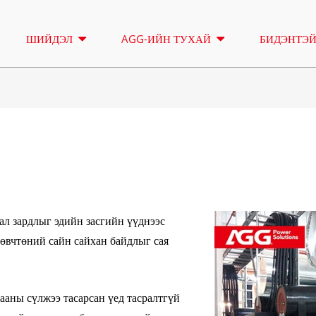
ШИЙДЭЛ
AGG-ИЙН ТУХАЙ
БИДЭНТЭЙ
ГЭРЭЛТҮҮЛГИЙН
ТҮРЭЭС
ЦАМХАГ
A ЦУВРАЛ 16.5-150 КВА
A ЦУВРАЛ 165
ХЯНАЛТ
CU ЦУВРАЛ 33-300 КВА
CU ЦУВРАЛ 27
ал зардлыг эдийн засгийн үүднээс
P ЦУВРАЛ 10-220 КВА
P ЦУВРАЛ 250
өвчтөний сайн сайхан байдлыг сая
DE ЦУВРАЛ 22-250 КВА
S ЦУВРАЛ 275
K SEREIS 7-49 КВА
DE ЦУВРАЛ 25
ааны сүлжээ тасарсан үед тасралтгүй
V ЦУВРАЛ 94-285 КВА
H ЦУВРАЛ 165