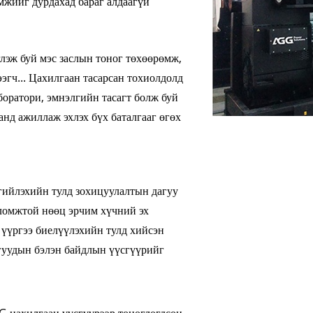
мжийг дурдахад бараг алдаагүй
V ЦУВРАЛ 350
глэж буй мэс заслын тоног төхөөрөмж,
ээгч... Цахилгаан тасарсан тохиолдолд
боратори, эмнэлгийн тасагт болж буй
анд ажиллаж эхлэх бүх баталгааг өгөх
гийлэхийн тулд зохицуулалтын дагуу
боломжтой нөөц эрчим хүчний эх
 үүргээ биелүүлэхийн тулд хийсэн
гуудын бэлэн байдлын үүсгүүрийг