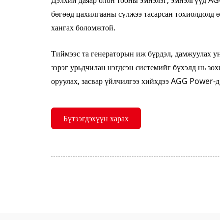
Дэлхий даяар олон тооны эмнэлэг, эмнэлгүүд AG
бөгөөд цахилгааны сүлжээ тасарсан тохиолдолд 
хангах боломжтой.
Тиймээс та генераторын иж бүрдэл, дамжуулах унт
зэрэг урьдчилан нэгдсэн системийг бүхэлд нь зох
оруулах, засвар үйлчилгээ хийхдээ AGG Power-д
Бүтээгдэхүүн харах