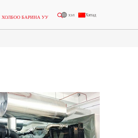
хэл
Хятад
 ХОЛБОО БАРИНА УУ
ӨНДӨР ХҮЧДЭЛИЙН
ГЕНЕРАТОР
-388 КВА
CU ЦУВРАЛ 825-3438 КВА
5-850 КВА
P ЦУВРАЛ 825-1880 КВА
-1100 КВА
M ЦУВРАЛ 1100-4000 КВА
-880КВА
MS ЦУВРАЛ 715-2500 КВА
0-825 КВА
-935 КВА