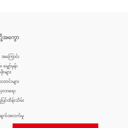
တို့အကွော
 အကြောင်း
 မျှော်မှန်း
ဖိုးများ
ရသတင်းများ
်လေ့လာရေး
ုပြင်ထိန်းသိမ်း
အချက်အလက်မူ