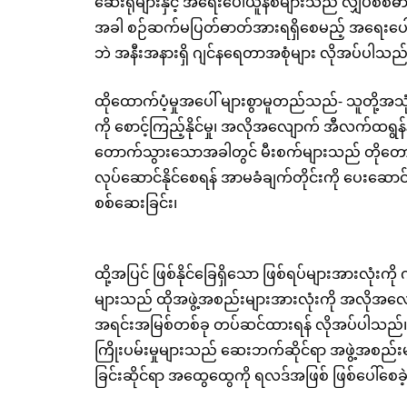
ဆေးရုံများနှင့် အရေးပေါ်ယူနစ်များသည် လျှပ်စစ်
အခါ စဉ်ဆက်မပြတ်ဓာတ်အားရရှိစေမည့် အရေးပေါ်ထေ
ဘဲ အနီးအနားရှိ ဂျင်နရေတာအစုံများ လိုအပ်ပါသည
ထိုထောက်ပံ့မှုအပေါ် များစွာမူတည်သည်- သူတို့အသု
ကို စောင့်ကြည့်နိုင်မှု၊ အလိုအလျောက် အီလက်ထရွ
တောက်သွားသောအခါတွင် မီးစက်များသည် တိုတောင်
လုပ်ဆောင်နိုင်စေရန် အာမခံချက်တိုင်းကို ပေးဆောင်ရမ
စစ်ဆေးခြင်း၊
ထို့အပြင် ဖြစ်နိုင်ခြေရှိသော ဖြစ်ရပ်များအားလုံးက
များသည် ထိုအဖွဲ့အစည်းများအားလုံးကို အလိုအလျော
အရင်းအမြစ်တစ်ခု တပ်ဆင်ထားရန် လိုအပ်ပါသည်။ ဤတ
ကြိုးပမ်းမှုများသည် ဆေးဘက်ဆိုင်ရာ အဖွဲ့အစည
ခြင်းဆိုင်ရာ အထွေထွေကို ရလဒ်အဖြစ် ဖြစ်ပေါ်စေခ