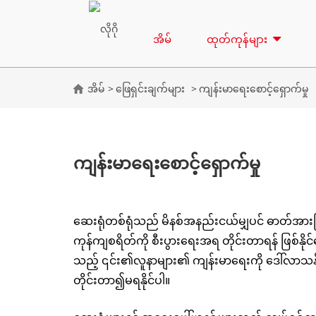
အိမ်
ထုတ်ကုန်များ
အိမ်
ဖြေရှင်းချက်များ
ကျန်းမာရေးစောင့်ရှောက်မှု
ကျန်းမာရေးစောင့်ရှောက်မှု
ဆေးရုံတစ်ရုံသည် မိနစ်အနည်းငယ်မျှပင် ဓာတ်အား
ကုန်ကျစရိတ်ကို စီးပွားရေးအရ တိုင်းတာရန် ဖြစ်နို
သည့် ၎င်း၏လူနာများ၏ ကျန်းမာရေးကို ဒေါ်လာသန်းပေါ
တိုင်းတာ၍မရနိုင်ပါ။