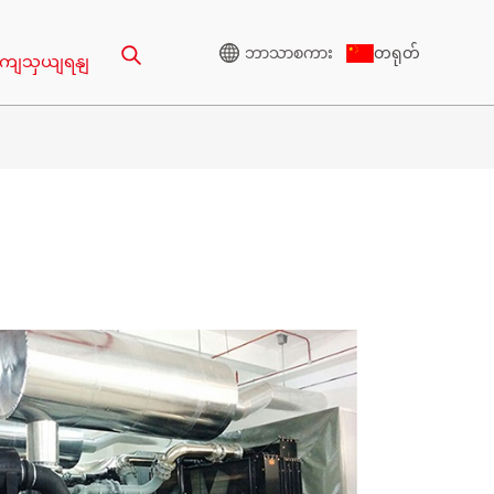
တရုတ်
ဘာသာစကား
ုဆကျသှယျရနျ
မြင့်မားသောဗို့အား
ဂျင်နရေတာ
VA
CU စီးရီး 825-3438 KVA
50 KVA
P စီးရီး 825-1880 KVA
00 KVA
M စီးရီး 1100-4000 KVA
0KVA
MS စီးရီး 715-2500 KVA
25 KVA
5 KVA