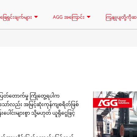
ဖြေရှင်းချက်များ
AGG အကြောင်း
ကြှနျုပျတို့ကိ
အလင်းရောင်မျှော်စင်
အငှား
စီးရီး 16.5-150 KVA
စီးရီး 165-388K
ထိန်းချုပ်မှု
CU စီးရီး 33-300 KVA
CU စီးရီး 275-8
ပြတ်တောက်မှု ကြုံတွေ့ရပါက
P စီးရီး 10-220 KVA
P စီးရီး 250-11
င်သော်လည်း အမြင့်ဆုံးကုန်ကျစရိတ်ဖြစ်
DE စီးရီး 22-250 KVA
S စီးရီး 275-88
င်းများစွာ သို့မဟုတ် ယူရိုငွေဖြင့်
K SEREIS 7-49 KVA
DE စီးရီး 250-8
V စီးရီး 94-285 KVA
H စီးရီး 165-93