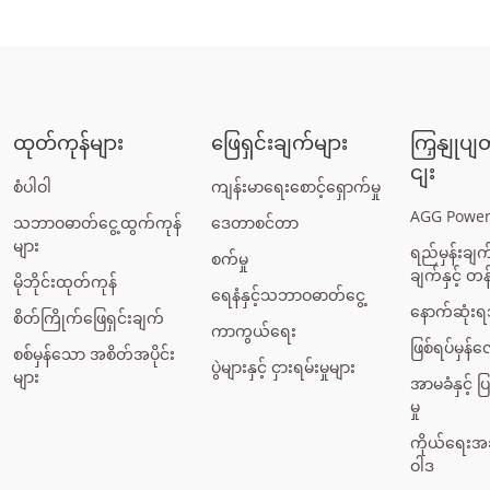
ထုတ်ကုန်များ
ဖြေရှင်းချက်များ
ကြှနျုပျ
ငျး
စံပါဝါ
ကျန်းမာရေးစောင့်ရှောက်မှု
AGG Power
သဘာဝဓာတ်ငွေ့ထွက်ကုန်
ဒေတာစင်တာ
များ
ရည်မှန်းချက်၊
စက်မှု
ချက်နှင့် တန်
မိုဘိုင်းထုတ်ကုန်
ရေနံနှင့်သဘာဝဓာတ်ငွေ့
နောက်ဆုံး
စိတ်ကြိုက်ဖြေရှင်းချက်
ကာကွယ်ရေး
ဖြစ်ရပ်မှန
စစ်မှန်သော အစိတ်အပိုင်း
ပွဲများနှင့် ငှားရမ်းမှုများ
များ
အာမခံနှင့် ပြ
မှု
ကိုယ်ရေး
ဝါဒ