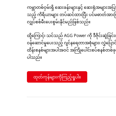
ကမ္ဘာတစ်ဝှမ်းရှိ ဆေးခန်းများနှင့် ဆေးရုံအများအ
သည့် ကိရိယာများ တပ်ဆင်ထားပြီး ပင်မဓာတ်အားပြတ
လျှပ်စစ်မီးပေးစွမ်းနိုင်မည်ဖြစ်သည်။
ထို့ကြောင့်၊ သင်သည် AGG Power ကို ဒီဇိုင်းဆွဲခြင်း၊ 
ဝန်ဆောင်မှုပေးသည့် ဂျင်နရေတာအစုံများ၊ လွှဲပြောင
ထိန်းစနစ်များအပါအဝင် အကြိုပေါင်းစပ်စနစ်တစ်ခုလုံ
ပါသည်။
ထုတ်ကုန်များကိုကြည့်ရှုပါ။