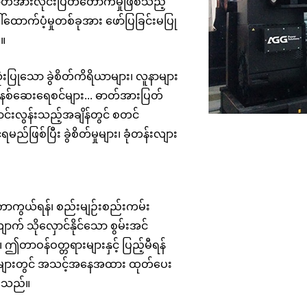
ဓာတ်အားလိုင်းပြတ်တောက်မှုဖြစ်သည့်
V စီးရီး 350-800
ာက်ပံ့မှုတစ်ခုအား ဖော်ပြခြင်းမပြု
်။
ံးပြုသော ခွဲစိတ်ကိရိယာများ၊ လူနာများ
န်နစ်ဆေးရေစင်များ... ဓာတ်အားပြတ်
းလွန်းသည့်အချိန်တွင် စတင်
ည်ဖြစ်ပြီး ခွဲစိတ်မှုများ၊ ခုံတန်းလျား
ို ကာကွယ်ရန်၊ စည်းမျဉ်းစည်းကမ်း
က် သိုလှောင်နိုင်သော စွမ်းအင်
ာဝန်ဝတ္တရားများနှင့် ပြည့်မီရန်
်းများတွင် အသင့်အနေအထား ထုတ်ပေး
ဲ့သည်။