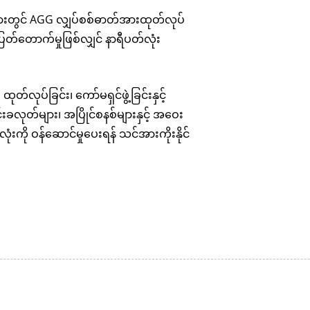
ပြားတွင် AGG လျှပ်စစ်ဓာတ်အားထုတ်လုပ်
်တောက်မှုဖြစ်လျှင် နာရီပတ်လုံး
ထုတ်လုပ်ခြင်း၊ ကော်မရှင်ဖွဲ့ခြင်းနှင့်
်းခလုတ်များ၊ အပြိုင်စနစ်များနှင့် အဝေး
းကို ဝန်ဆောင်မှုပေးရန် သင်အားကိုးနိုင်