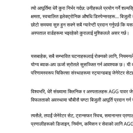
त्यो आपूर्तिमा धेरै कुरा निर्भर गर्दछ: उनीहरूले प्रयोग गर्ने श
क्षमता, स्वचालित इलेक्ट्रोनिक औषधि डिस्पेन्सरहरू... बिजुल
छोटो समयमा सुरु हुन सक्ने सबै ग्यारेन्टी प्रदान गर्नुपर्छ कि य
अस्पताल वार्डहरूमा भइरहेको कुरालाई मुश्किलले असर गर्छ।
यसबाहेक, सबै सम्भावित घटनाहरूलाई रोक्नको लागि, नियमनले त
योग्य ब्याक-अप ऊर्जा स्रोतले सुसज्जित गर्न आवश्यक छ। यी द
परिणामस्वरूप चिकित्सा संस्थाहरूमा स्ट्यान्डबाइ जेनेरेटर 
विश्वभरि, धेरै संख्यामा क्लिनिक र अस्पतालहरू AGG पावर जे
विफलताको अवस्थामा चौबीसै घण्टा बिजुली आपूर्ति प्रदान गर्न
त्यसैले, तपाईं जेनेरेटर सेट, ट्रान्सफर स्विच, समानान्तर प्रणा
प्रणालीहरूको डिजाइन, निर्माण, कमिसन र सेवाको लागि AGG प