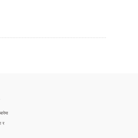
ा
ारेमा
ण र