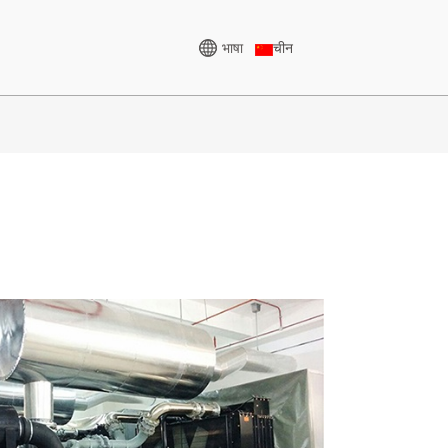
भाषा
चीन
उच्च भोल्टेज जेनरेटर
 केभीए
CU शृङ्खला ८२५-३४३८ KVA
५-८५० KVA
पी सिरिज ८२५-१८८० केभीए
०० केभीए
एम सिरिज ११००-४००० केभीए
० केभीए
एमएस सिरिज ७१५-२५०० केभीए
०-८२५ KVA
५ केभीए