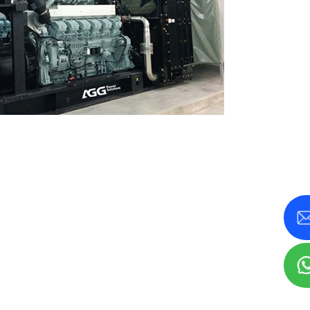
८०० KVA