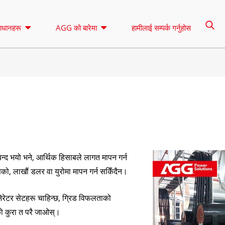
ाधानहरू
AGG को बारेमा
हामीलाई सम्पर्क गर्नुहोस
लाइटिङ टावर
भाडामा
नियन्त्रण
ए सिरिज १६.५-१५० केभीए
ए सिरिज १६५-३८८
CU शृङ्खला ३३-३०० KVA
CU शृङ्खला २७
बन्द भयो भने, आर्थिक हिसाबले लागत मापन गर्न
पी सिरिज १०-२२० केभीए
पी सिरिज २५०-११
को, लाखौं डलर वा युरोमा मापन गर्न सकिँदैन।
DE शृङ्खला २२-२५० KVA
एस सिरिज २७५-८८
के सेरिस ७-४९ केभीए
DE शृङ्खला २५
रेटर सेटहरू चाहिन्छ, ग्रिड विफलताको
को कुरा त परै जाओस्।
V शृङ्खला ९४-२८५ KVA
एच सिरिज १६५-९३