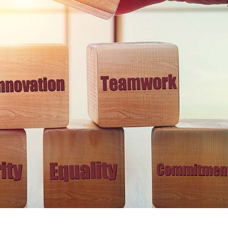
V शृङ्खला ३५०-