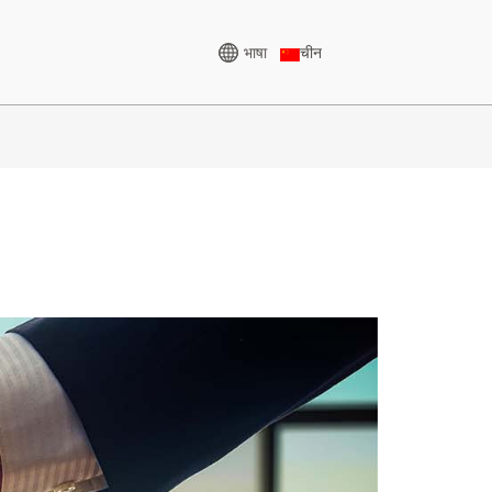
भाषा
चीन
उच्च भोल्टेज जेनरेटर
 केभीए
CU शृङ्खला ८२५-३४३८ KVA
५-८५० KVA
पी सिरिज ८२५-१८८० केभीए
०० केभीए
एम सिरिज ११००-४००० केभीए
० केभीए
एमएस सिरिज ७१५-२५०० केभीए
०-८२५ KVA
५ केभीए