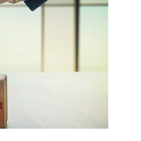
८०० KVA