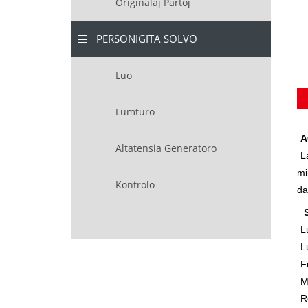
Originalaj Partoj
PERSONIGITA SOLVO
Luo
Lumturo
A
Altatensia Generatoro
L
mi
Kontrolo
da
L
L
F
M
R