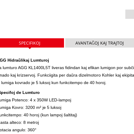
V SER
P-Serio 10-220 kVA
P-Serio 250-1100 KVA
DE Serio 22-250 kVA
S-Serio 275-880kVA
K Serio 7-49 kVA
DE Serio 250-825 KVA
SPECIFIKOJ
AVANTAĜOJ KAJ TRAJTOJ
V Serio 94-285 kVA
V Serio 350-800 kVA
GG Hidraŭlikaj Lumturoj
a lumturo AGG KL1400L5T liveras fidindan kaj efikan lumigon por subĉiel
D-Serio 165-935 KVA
nado kaj krizservoj. Funkciigita per daŭra dizelmotoro Kohler kaj ekipit
 lumiga kovrado je 5 luksoj kun funkcitempo de 40 horoj.
Specifoj de Lumturo
umiga Potenco: 4 x 350W LED-lampoj
umiga Kovro: 3200 m² je 5 luksoj
unkcitempo: 40 horoj (kun lampoj ŝaltitaj)
asta alteco: 8 metroj
otacia angulo: 360°