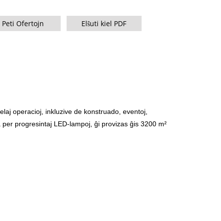
IO 350-800 KVA
M-Serio 1100-4000 kVA
Peti Ofertojn
Elŝuti kiel PDF
MS-Serio 715-2500 kVA
aj operacioj, inkluzive de konstruado, eventoj,
a per progresintaj LED-lampoj, ĝi provizas ĝis 3200 m²