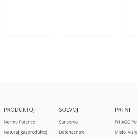
AF17D6-1P-
DE350E6-60HZ
AG
60HZ
50
PRODUKTOJ
SOLVOJ
PRI NI
Norma Potenco
Sanservo
Pri AGG P
Naturaj gasproduktoj
Datencentro
Misio, Vizi