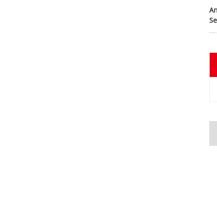
An
Se