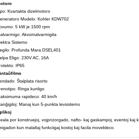
otoro
ipo: Kvartakta dizelmotoro
eneratoro Modelo: Kohler KDW702
ovumo: 5 kW je 1500 rpm
alvarmigo: Akvomalvarmigita
lektra Sistemo
egilo: Profunda Mara DSEL401
elpa Eligo: 230V AC, 16A
rotekto: IP65
Antaŭfilmo
endado: Ŝtalplata risorto
renotipo: Ringa kunligo
aksimuma rapideco: 40 km/h
lanĝigiloj: Manaj kun 5-punkta levsistemo
plikoj
deala por konstruejoj, vojprizorgado, nafto- kaj gaskampoj, eventoj kaj 
migadon kun malaltaj funkciigaj kostoj kaj facila movebleco.