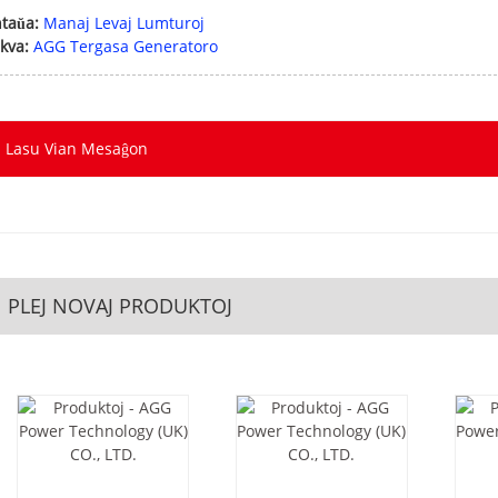
taŭa:
Manaj Levaj Lumturoj
kva:
AGG Tergasa Generatoro
Lasu Vian Mesaĝon
PLEJ NOVAJ PRODUKTOJ