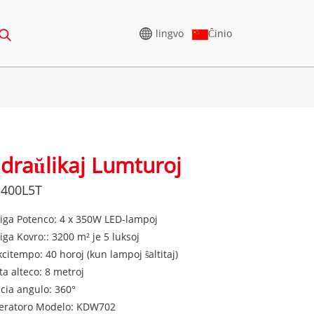
lingvo
Ĉinio
ALTATENSIA
GENERATORO
draŭlikaj Lumturoj
 A 165-388KVA
CU-SERIO 825-3438 KVA
1400L5T
RIO 275-850 KVA
P-SERIO 825-1880 KVA
IO 250-1100 KVA
M-SERIO 1100-4000 KVA
ga Potenco: 4 x 350W LED-lampoj
ga Kovro:: 3200 m² je 5 luksoj
IO 275-880KVA
MS-SERIO 715-2500 KVA
citempo: 40 horoj (kun lampoj ŝaltitaj)
CU-Serio 825-3438 kVA
a alteco: 8 metroj
RIO 250-825 KVA
cia angulo: 360°
P-Serio 825-1880 kVA
IO 165-935 KVA
eratoro Modelo: KDW702