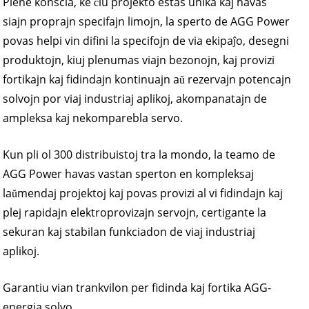
Plene konscia, ke ĉiu projekto estas unika kaj havas
siajn proprajn specifajn limojn, la sperto de AGG Power
povas helpi vin difini la specifojn de via ekipaĵo, desegni
produktojn, kiuj plenumas viajn bezonojn, kaj provizi
fortikajn kaj fidindajn kontinuajn aŭ rezervajn potencajn
solvojn por viaj industriaj aplikoj, akompanatajn de
ampleksa kaj nekomparebla servo.
Kun pli ol 300 distribuistoj tra la mondo, la teamo de
AGG Power havas vastan sperton en kompleksaj
laŭmendaj projektoj kaj povas provizi al vi fidindajn kaj
plej rapidajn elektroprovizajn servojn, certigante la
sekuran kaj stabilan funkciadon de viaj industriaj
aplikoj.
Garantiu vian trankvilon per fidinda kaj fortika AGG-
energia solvo.