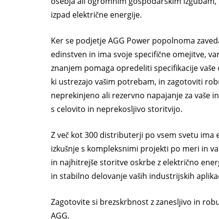
osebja ali ogromnim gospodarskim izgubam, ki
izpad električne energije.
Ker se podjetje AGG Power popolnoma zaveda,
edinstven in ima svoje specifične omejitve, v
znanjem pomaga opredeliti specifikacije vaše 
ki ustrezajo vašim potrebam, in zagotoviti robu
neprekinjeno ali rezervno napajanje za vaše ind
s celovito in neprekosljivo storitvijo.
Z več kot 300 distributerji po vsem svetu im
izkušnje s kompleksnimi projekti po meri in v
in najhitrejše storitve oskrbe z električno ene
in stabilno delovanje vaših industrijskih aplikac
Zagotovite si brezskrbnost z zanesljivo in robu
AGG.