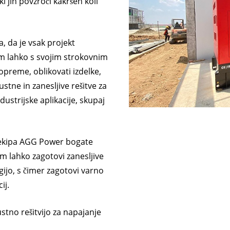
 jih povzroči kakršen koli
SERIJA 
 da je vsak projekt
am lahko s svojim strokovnim
opreme, oblikovati izdelke,
stne in zanesljive rešitve za
ustrijske aplikacije, skupaj
a ekipa AGG Power bogate
am lahko zagotovi zanesljive
rgijo, s čimer zagotovi varno
ij.
stno rešitvijo za napajanje