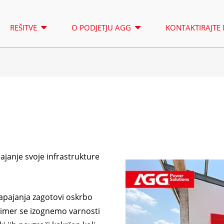
REŠITVE
O PODJETJU AGG
KONTAKTIRAJTE
RAZSVETLJEVALNI STOLP
NAJEM
SERIJA A 16,5–150 KVA
SERIJA 
NADZOR
SERIJA CU 33–300 KVA
SERIJA
pajanje svoje infrastrukture
SERIJA P 10–220 KVA
SERIJA 
SERIJA DE 22–250 KVA
SERIJA 
K-SERIJA 7–49 KVA
SERIJA
napajanja zagotovi oskrbo
s čimer se izognemo varnosti
SERIJA V 94–285 KVA
SERIJA