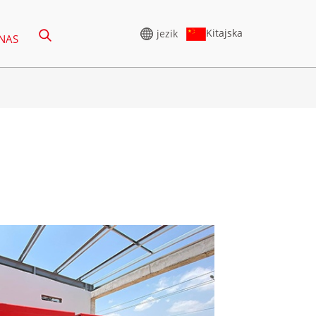
Kitajska
jezik
 NAS
VISOKONAPETOSTNI
GENERATOR
A 165–388 KVA
SERIJA CU 825–3438 KVA
 CU 275–850 KVA
SERIJA P 825–1880 KVA
P 250–1100 KVA
SERIJA M 1100–4000 KVA
S 275–880 KVA
SERIJA MS 715–2500 KVA
 DE 250–825 KVA
 H 165–935 KVA