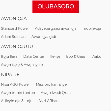
OLUBASỌRỌ
AWỌN ỌJA
Standard Power
Adayeba gaasi awọn ọja
mobile-ọja
Adani Solusan
Awọn ẹya gidi
AWỌN OJUTU
Itọju Ilera
Data Center
Ile-iṣẹ
Epo & Gaasi
Aabo
Awọn iṣẹlẹ & Awọn iyalo
NIPA RE
Nipa AGG Power
Mission, Iran & iye
Awọn irohin tuntun
Awọn Iwadi Ọran
Atilẹyin ọja & Itoju
Asiri Afihan