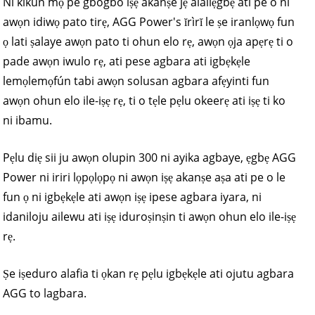
Ni kikun mọ pe gbogbo iṣẹ akanṣe jẹ alailẹgbẹ ati pe o ni
awọn idiwọ pato tirẹ, AGG Power's ĭrìrĭ le ṣe iranlọwọ fun
ọ lati ṣalaye awọn pato ti ohun elo rẹ, awọn ọja apẹrẹ ti o
pade awọn iwulo rẹ, ati pese agbara ati igbẹkẹle
lemọlemọfún tabi awọn solusan agbara afẹyinti fun
awọn ohun elo ile-iṣẹ rẹ, ti o tẹle pẹlu okeerẹ ati iṣẹ ti ko
ni ibamu.
Pẹlu diẹ sii ju awọn olupin 300 ni ayika agbaye, ẹgbẹ AGG
Power ni iriri lọpọlọpọ ni awọn iṣẹ akanṣe aṣa ati pe o le
fun ọ ni igbẹkẹle ati awọn iṣẹ ipese agbara iyara, ni
idaniloju ailewu ati iṣẹ iduroṣinṣin ti awọn ohun elo ile-iṣẹ
rẹ.
Ṣe iṣeduro alafia ti ọkan rẹ pẹlu igbẹkẹle ati ojutu agbara
AGG to lagbara.