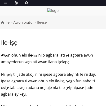
Ile
Awọn ojutu
Ile-iṣẹ
Ile-iṣẹ
Awọn ohun elo ile-iṣẹ nilo agbara lati ṣe agbara awọn
amayederun wọn ati awọn ilana iṣelọpọ.
Ni iṣẹlẹ ti ijade akoj, nini ipese agbara afẹyinti le rii daju
ipese agbara ti awọn ohun elo ile-iṣẹ, yago fun aabo ti
oṣiṣẹ tabi awọn adanu ọrọ-aje nla ti o ṣẹlẹ nipasẹ ijade
agbara eyikeyi.