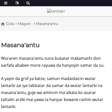
Gida
Magani
Masana'antu
Masana'antu
Wuraren masana'antu suna buƙatar makamashi don
ƙarfafa ababen more rayuwa da hanyoyin samar da su.
A yayin da grid ya katse, samun madaidaicin wutar
lantarki zai iya tabbatar da samar da wutar lantarki na
masana'antu, guje wa amincin ma'aikata ko asarar
tattalin arziki mai yawa ta hanyar kowane rashin wutar
lantarki.