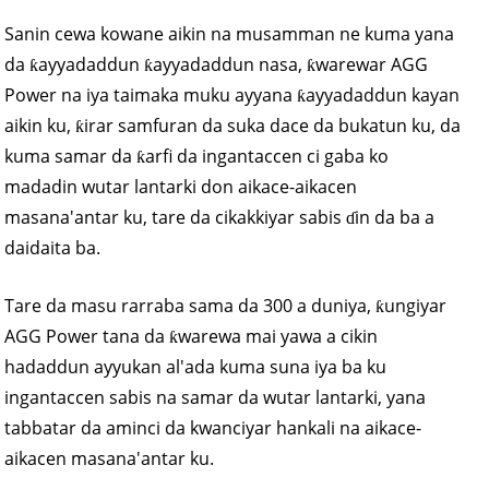
Sanin cewa kowane aikin na musamman ne kuma yana
da ƙayyadaddun ƙayyadaddun nasa, ƙwarewar AGG
Power na iya taimaka muku ayyana ƙayyadaddun kayan
aikin ku, ƙirar samfuran da suka dace da bukatun ku, da
kuma samar da ƙarfi da ingantaccen ci gaba ko
madadin wutar lantarki don aikace-aikacen
masana'antar ku, tare da cikakkiyar sabis ɗin da ba a
daidaita ba.
Tare da masu rarraba sama da 300 a duniya, ƙungiyar
AGG Power tana da ƙwarewa mai yawa a cikin
hadaddun ayyukan al'ada kuma suna iya ba ku
ingantaccen sabis na samar da wutar lantarki, yana
tabbatar da aminci da kwanciyar hankali na aikace-
aikacen masana'antar ku.