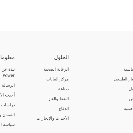
الحلول
معلومات
ياسية
الرعاية الصحية
Power
از الطبيعي
مركز البيانات
الرسالة و
ول
صناعة
أحدث الأخ
ص
النفط والغاز
دراسات ا
أصلية
الدفاع
الضمان وا
الأحداث والإيجارات
سياسة ا