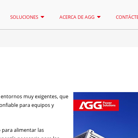
SOLUCIONES
ACERCA DE AGG
CONTÁCT
TORRE DE ILUMINACIÓN
ALQUILER
SERIE A 16,5-150 KVA
SERIE A 16
CONTROL
SERIE CU 33-300 KVA
SERIE CU 2
on entornos muy exigentes, que
SERIE P 10-220 KVA
SERIE P 25
onfiable para equipos y
SERIE DE 22-250 KVA
SERIE S 27
SERIE K 7-49 KVA
SERIE DE 2
 para alimentar las
SERIE V 94-285 KVA
SERIE H 16