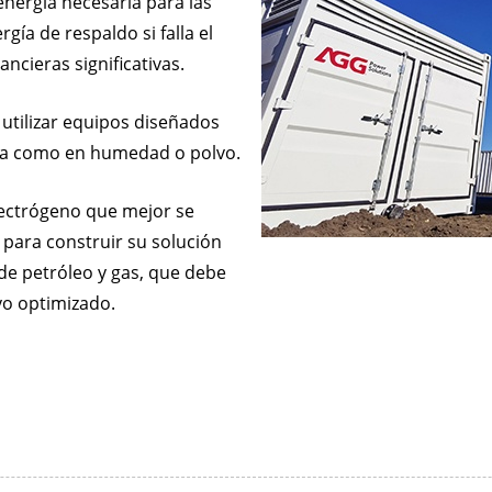
energía necesaria para las
SERIE V 35
ía de respaldo si falla el
ancieras significativas.
 utilizar equipos diseñados
ura como en humedad o polvo.
lectrógeno que mejor se
 para construir su solución
de petróleo y gas, que debe
vo optimizado.