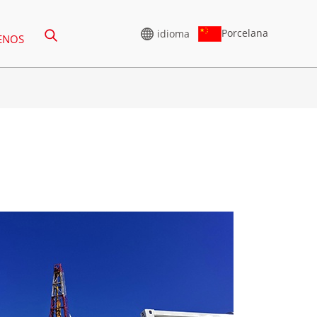
Porcelana
idioma
ENOS
GENERADOR DE ALTO
VOLTAJE
5-388 KVA
SERIE CU 825-3438 KVA
75-850 KVA
SERIE P 825-1880 KVA
0-1100 KVA
SERIE M 1100-4000 KVA
5-880 KVA
SERIE MS 715-2500 KVA
50-825 KVA
5-935 KVA