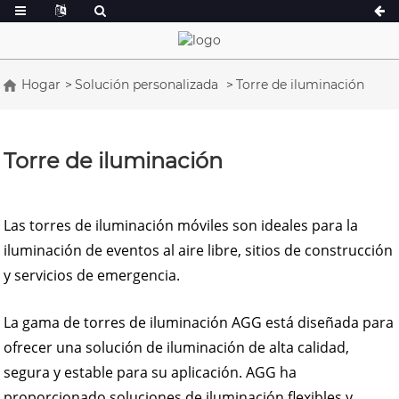
Hogar
Solución personalizada
Torre de iluminación
Serie A 16,5-150 kVA
Serie A 165-388
Serie CU 33-300 kVA
Serie CU 275-8
Torre de iluminación
Serie P 10-220 kVA
Serie P 250-110
Serie DE 22-250 kVA
Serie S 275-880
Las torres de iluminación móviles son ideales para la
Serie K 7-49 kVA
Serie DE 250-8
iluminación de eventos al aire libre, sitios de construcción
Serie V 94-285 kVA
Serie V 350-800
y servicios de emergencia.
Serie D 165-935
La gama de torres de iluminación AGG está diseñada para
ofrecer una solución de iluminación de alta calidad,
segura y estable para su aplicación. AGG ha
proporcionado soluciones de iluminación flexibles y