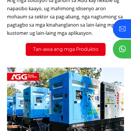
Ang mga solusyon sa gahum sa AGG kay flexible ug
napasibo kaayo, ug mahimong idisenyo aron
mohaum sa sektor sa pag-abang, nga nagtumong sa
pagtagbo sa mga kinahanglanon sa lain-laing mga
kustomer ug lain-laing mga aplikasyon.
Tan-awa ang mga Produkto