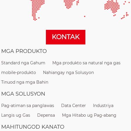
KONTAK
MGA PRODUKTO
Standard nga Gahum
Mga produkto sa natural nga gas
mobile-produkto
Nahiangay nga Solusyon
Tinuod nga mga Bahin
MGA SOLUSYON
Pag-atiman sa panglawas
Data Center
Industriya
Langis ug Gas
Depensa
Mga Hitabo ug Pag-abang
MAHITUNGOD KANATO