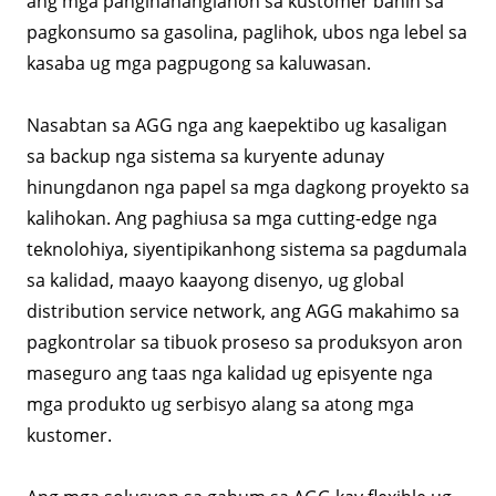
ang mga panginahanglanon sa kustomer bahin sa
pagkonsumo sa gasolina, paglihok, ubos nga lebel sa
kasaba ug mga pagpugong sa kaluwasan.
Nasabtan sa AGG nga ang kaepektibo ug kasaligan
sa backup nga sistema sa kuryente adunay
hinungdanon nga papel sa mga dagkong proyekto sa
kalihokan. Ang paghiusa sa mga cutting-edge nga
teknolohiya, siyentipikanhong sistema sa pagdumala
sa kalidad, maayo kaayong disenyo, ug global
distribution service network, ang AGG makahimo sa
pagkontrolar sa tibuok proseso sa produksyon aron
maseguro ang taas nga kalidad ug episyente nga
mga produkto ug serbisyo alang sa atong mga
kustomer.