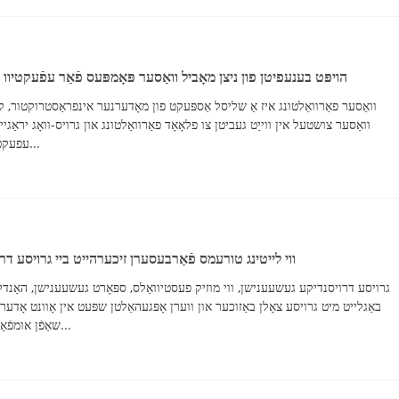
הויפּט בענעפיטן פון ניצן מאָביל וואַסער פּאָמפּעס פֿאַר עפֿעקטיוו ו
וואַסער פאַרוואַלטונג איז אַ שליסל אַספּעקט פון מאָדערנער אינפראַסטרוקטור, לאַ
וואַסער צושטעל אין ווייַט געביטן צו פלאָאָד פאַרוואַלטונג און גרויס-וואָג יראַגי
עפעקטיוו פּאָמפּע סאַלושאַנז האלט צו וואַקסן. מאָביל...
ווי לייטינג טורעמס פֿאַרבעסערן זיכערהייט ביי גרויסע ד
גרויסע דרויסנדיקע געשעענישן, ווי מוזיק פעסטיוואַלס, ספּאָרט געשעענישן, האַנדל 
באַגלייט מיט גרויסע צאָלן באַזוכער און ווערן אָפּגעהאַלטן שפּעט אין אָוונט אָדע
שאַפֿן אומפֿאַרגעסלעכע עקספּיריאַנסעס, פּראָדוצירן זיי אויך...