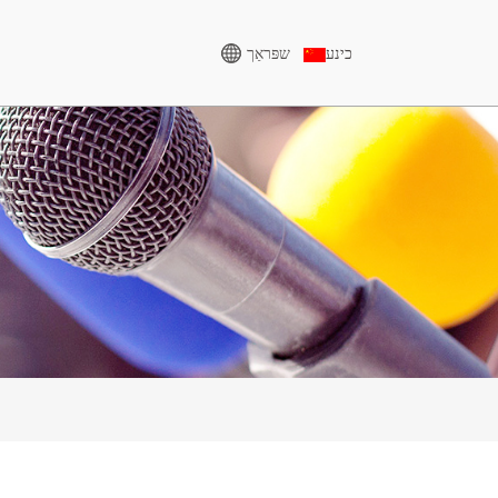
שפּראַך
כינע
הויך וואָולטידזש גענעראַטאָר
CU סעריע 825-3438 KVA
א סעריע 165-388KVA
פּ סעריע 825-1880 קוו״א
CU סעריע 275-850 קוואַ
M סעריע 1100-4000 KVA
פּ סעריע 250-1100 
MS סעריע 715-2500 KVA
S סעריע 275-880KVA
DE סעריע 250-825 קוואַ
H סעריע 165-935 קו