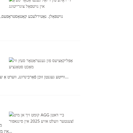
נויטפאַלן. נאַטירלעכע קאַטאַסטראָפעס,
ד
ווײַטע געגנטן זוכן פֿאַרבינדונג, ווערט אַ שטענדיקע צושטעל פֿון ענערגיע וויכטיקער ווי אלץ. כאָטש גרויסע קראַפֿטווערק בלייבן די רוקן־ביין פֿון דער ענערגיע־צושטעל, גענע...
אין מאַרינאַ ביי סענדס עקספּאָ און קאָנווענשאַן צענטער, סינגאַפּור. דאַטאַ צענטער וועלט אזיע איז די גרעסטע און מערסט איינפֿלוסרײַכע...