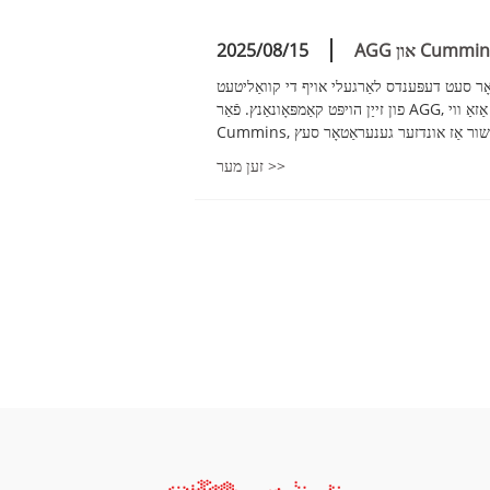
2025/08/15
ר סעט דעפּענדס לאַרגעלי אויף די קוואַליטעט
פון זייַן הויפּט קאַמפּאָונאַנץ. פֿאַר AGG, פּאַרטנערינג מיט פאַרשידן גלאָובאַלי אנערקענט מאָטאָר מאַניאַפאַקטשערערז, אַזאַ ווי
זען מער >>