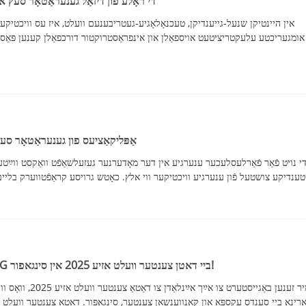
די ראָלע פון ​​דיזאַל גענעראַטאָר סעץ אי
אין היינטיקן שנעל-גייענדיקן, טעכנאָלאָגיע-געטריבענעם וועלט, איז עס וויכטיקער ו
 אומגעריכטע עלעקטריציטעט אויספאַלן און אינפראַסטרוקטור דורכפאַלן קענען פּאַסיר
אַפּליקאַציעס פון גענעראַטאָר סעץ
י נויט פֿאַר פֿאַרלעסלעכער ענערגיע אין דער מאָדערנער געזעלשאַפֿט וואַקסט ווײַטער
קומט זיך אן מיט AGG ביי דאטן צענטער וועלט אזיע 2025 אין סינגאפור!