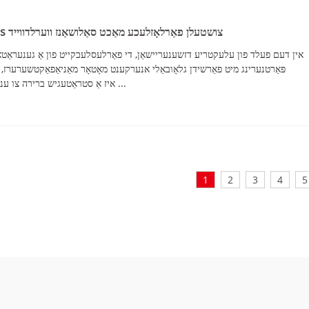
AGG און Cummins צושטעלן פאַרלאָזלעכע מאַכט סאַלושאַנז ווערלדווייד
אין דעם פעלד פון עלעקטריע דזשענעריישאַן, די פאַרלעסלעכקייט פון אַ גענעראַטאָ
Cummins, איז אַ סטראַטעגיש ברירה צו ענשור אַז אונדזער גענעראַטאָר סעץ ...
1
2
3
4
5