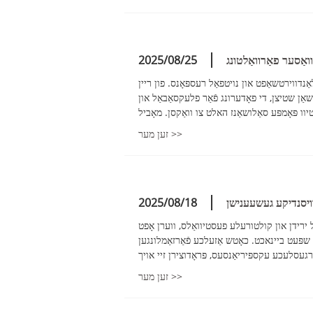
ואַסער פאַרוואַלטונג
2025/08/25
נדווירטשאַפט און נויטפאַל רעספּאָנס. פון ריין
ישאַן שטיצן, די פאָדערונג פֿאַר פלעקסאַבאַל און
זען מער >>
רויסנדיקע געשעענישן
2025/08/18
ירידן און קולטורעלע פעסטיוואַלס, ווערן אָפט
ר שפּעט ביינאכט. כאָטש אַזעלכע פֿאַרזאַמלונגען
זען מער >>