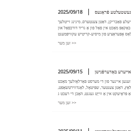
ט געשטעלטע פֿראַגעס
2025/09/18
יעלע פאַבריקן, דאַטן צענטערס, מינינג זייטלעך
קאַפּ מאַכט אין פאַל פון אַ גריד דורכפאַל און
זען מער >>
2025/09/15
ענען איינער פון די מערסט פאַרלאָזלעך מאַכט
ּלאַץ, דאַטן צענטער, שפּיטאָל, לאַנדווירטשאַפט,
זען מער >>