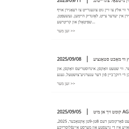
ן נויטפאַל צוגרייטונג
2025/09/11
וי אלץ צו זיין גוט צוגעגרייט צו רעאַגירן אויף
ן אין יעדער צייט, לאָזנדיק היימען, געשעפטן,
שפּיטאָלן און קריטישע...
זען מער >>
 ווי מאַכט סטאַנציע
2025/09/08
. ווי שטעט וואַקסן, אינדוסטריעס וואַקסן, און
זען מער >>
2025/09/05
מיר זענען באַגייסטערט צו אײַך אײַנלאַדן צו דאַטאַ צענטער וועלט אזיע 2025, וואָס וועט פֿאָרקומען דעם 8טן-9טן אָקטאָבער, 2025,