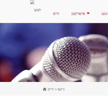
ונגען
פּראָדוקטן
היים
נייעס
היים