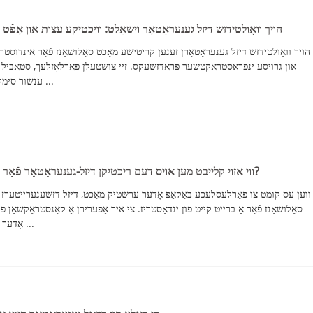
הויך וואָולטידזש דיזל גענעראַטאָר וישאַלט: וויכטיקע עצות און אָפֿ
הויך וואָולטידזש דיזל גענעראַטאָרן זענען קריטישע מאַכט סאַלושאַנז פֿאַר אינדוסטר
און גרויסע ינפראַסטראַקטשער פּראַדזשעקס. זיי צושטעלן פאַרלאָזלעך, סטאַביל באַ
ענשור סימלאַס אָפּעראַציע פון ​​מיסיע-קריטיש עקוויפּמענט ...
ווי אזוי קלייבט מען אויס דעם ריכטיקן דיזל-גענעראַטאָר פֿאַר אייערע באַדערפֿנישן?
ווען עס קומט צו פאַרלעסלעכע באַקאַפּ אָדער ערשטיק מאַכט, דיזל דזשענערייטערז ז
סאַלושאַנז פֿאַר אַ ברייט קייט פון ינדאַסטריז. צי איר אַפּערירן אַ קאַנסטראַקשאַן פ
אָדער אַ פּראָיעקט אין אַ ווייַט געגנט, האָבן די רעכט ג ...