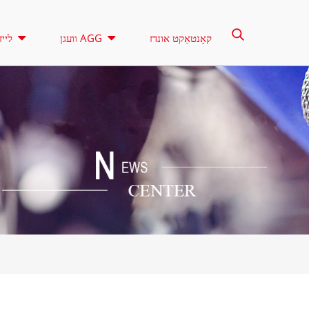
קאָנטאַקט אונדז
וועגן AGG
לייז
רענטאַל
לייטינג טורעם
קאָנטראָל
א סעריע 16.5-150 קוואַ
CU סעריע 33-300 KVA
קוואַ
פּ סעריע 10-220 קוואַ
DE סעריע 22-250 KVA
ק סערייס 7-49 קוואַ
ואַ
V סעריע 94-285 KVA