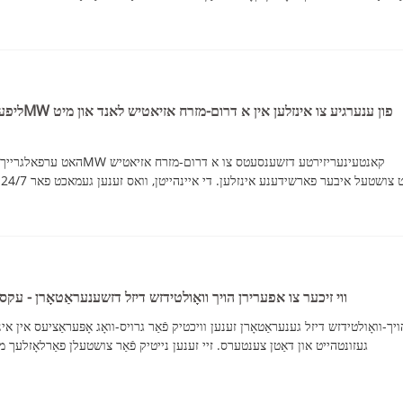
ווי זיכער צו אפערירן הויך וואָולטידזש דיזל דזשענעראַטאָרן - עק
ויך-וואָולטידזש דיזל גענעראַטאָרן זענען וויכטיק פֿאַר גרויס-וואָג אָפּעראַציעס אין אינ
געזונטהייט און דאַטן צענטערס. זיי זענען נייטיק פֿאַר צושטעלן פאַרלאָזלעך מ