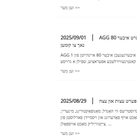
זען מער >>
AGG ליפערט איבער 80MW פון ענערגיע צו אינזלען אין א דרום-מזרח אזיאטיש לאנד און מיט
2025/09/01
נאך צו קומען
AGG האט ערפאלגרייך איבערגעגעבן איבער 80 איינהייטן פון 1MW קאנטעינעריזירטע דזשענסעטס צו א דרום-מזרח אזיאטיש
זען מער >>
ספּערט עצות און עצה
2025/08/29
דוסטריעס ווי האַנדל, מאַנופאַקטורינג, מינערייַ,
אַכט אויף פאָדערונג און ויסמיידן פארלוסטן פון
צייַטווייַליק מאַכט אויספאַלן. ...
זען מער >>