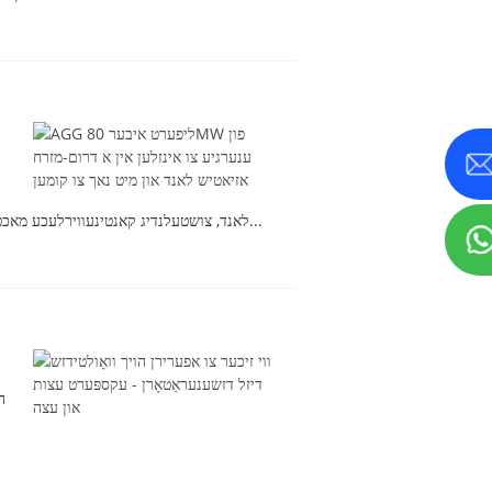
לאנד, צושטעלנדיג קאנטינעווירלעכע מאכט צושטעל איבער פארשידענע אינזלען. די איינהייטן, וואס זענען געמאכט פאר 24/7 קאנטינעווירלעכע אפעראציע, שפילן א גרויסע...
ה