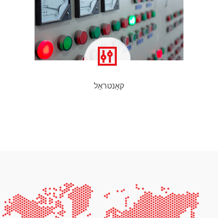
קאָנטראָל