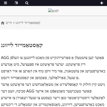
קאַסטאַמייזד לייזונג
היים
165-3
א סעריע 16.5-150 קוואַ
אַ
CU סעריע 33-300 kVA
קאַסטאַמייזד לייזונג
250-11 קוואַ
פּ סעריע 10-220 קוואַ
275
DE סעריע 22-250 kVA
AGG פּאַוער קען צושטעלן אַ פאַרשיידנקייט פון מאַכט לייזונגען צו העלפֿן
דיין פּראָיעקט. יעדער פּראָיעקט איז ספּעציעל, מיט אַנדערע
אַ
ק סערייס 7-49 קוואַ
באדערפענישן און צושטאנדן, אַזוי מיר וויסן טיף אין האַרצן אַז איר דאַרפט
k
V סעריע 94-285 kVA
אַ שנעל, פאַרלאָזלעך, פאַכמאַן און קאַסטאַמייזד דינסט.
165-935 קוואַ
נישט קיין חילוק ווי קאָמפּליצירט און טשאַלאַנדזשינג דער פּראָיעקט אָדער
סביבה, וועט דער AGG פּאַוער טעכנישער מאַנשאַפֿט און אייער
לאָקאַלער דיסטריביאַטאָר טאָן זייער בעסטע צו שנעל רעאַגירן צו אייערע
מאַכט באַדערפענישן, דיזיינינג, מאַנופאַקטורינג און ינסטאָלינג די ריכטיקע