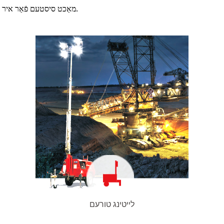
מאַכט סיסטעם פֿאַר איר.
לייטינג טורעם