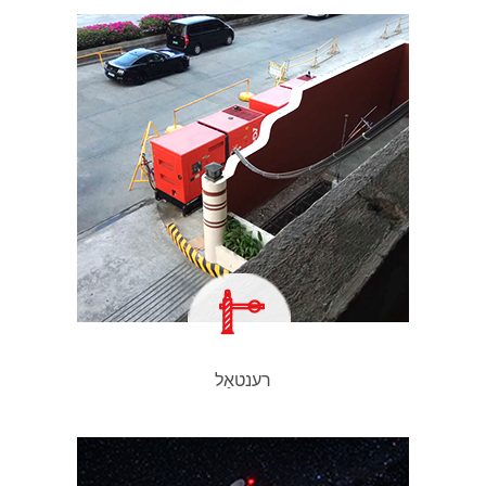
רענטאַל