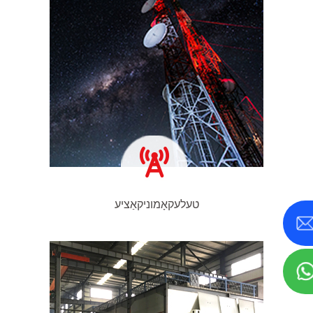
טעלעקאָמוניקאַציע