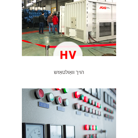
הויך וואָולטאַזש