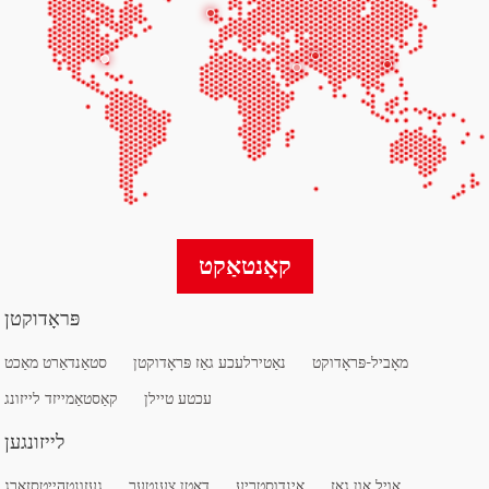
קאָנטאַקט
פּראָדוקטן
מאָביל-פּראָדוקט
נאַטירלעכע גאַז פּראָדוקטן
סטאַנדאַרט מאַכט
עכטע טיילן
קאַסטאַמייזד לייזונג
לייזונגען
אויל און גאז
אינדוסטריע
דאַטן צענטער
געזונטהייטסזאָרג