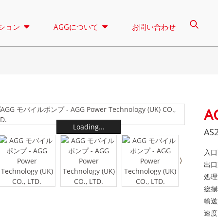
ション
AGGについて
お問い合わせ
照明塔
レンタル
A
コントロール
Aシリーズ 16.5-150 KVA
Aシリーズ 165-38
Loading...
AS
CUシリーズ 33-300 KVA
CUシリーズ 275-8
Pシリーズ 10～220 KVA
Pシリーズ 250-11
入口
出口
DEシリーズ 22-250 KVA
Sシリーズ 275-88
処理能
Aシリーズ 16.5-150 kVA
Aシリーズ 165-388kVA
総揚
Kシリーズ 7-49 KVA
DEシリーズ 250-8
輸送
CUシリーズ 33-300 kVA
CUシリーズ 275-850 KV
Vシリーズ 94-285 KVA
Hシリーズ 165-93
速度: