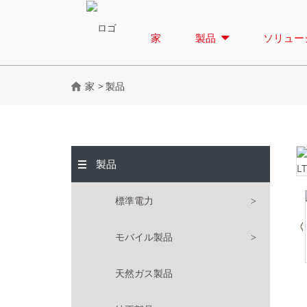
家
製品
ソリュー
家
製品
製品
標準電力
モバイル製品
天然ガス製品