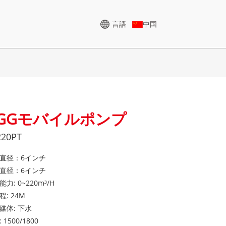
言語
中国
高電圧発生器
GGモバイルポンプ
8KVA
CUシリーズ 825-3438 KVA
220PT
50 KVA
Pシリーズ 825～1880 KVA
00 KVA
Mシリーズ 1100～4000
直径：6インチ
直径：6インチ
KVA
0KVA
力: 0~220m³/H
CUシリーズ 825-3438 kVA
MSシリーズ 715-2500 KVA
程: 24M
25 KVA
媒体: 下水
A
Pシリーズ 825～1880 kVA
5 KVA
 1500/1800