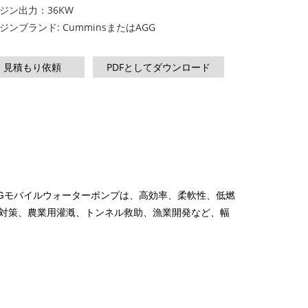
ジン出力：36KW
00 KVA
Mシリーズ 1100～4000 kVA
ジンブランド: CumminsまたはAGG
MSシリーズ 715-2500 kVA
見積もり依頼
PDFとしてダウンロード
A
Gモバイルウォーターポンプは、高効率、柔軟性、低燃
対策、農業用灌漑、トンネル救助、漁業開発など、幅