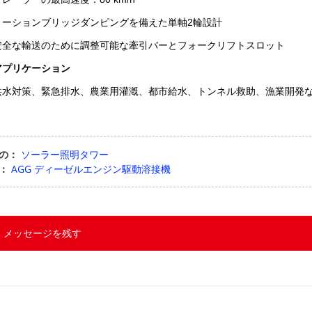
トーションブリッジダンピングを備えた単軸2輪設計
安全な輸送のために調整可能な牽引バーとフォークリフトスロット
アプリケーション
洪水対策、緊急排水、農業用灌漑、都市給水、トンネル救助、漁業開発
の：
ソーラー照明タワー
：
AGG ディーゼルエンジン駆動溶接機
メッセージを残す