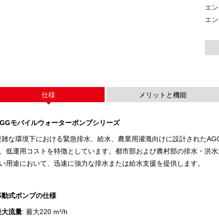
エン
Vシリーズ 350～8
Pシリーズ 10～220 kVA
Pシリーズ 250-1100 KVA
エン
DEシリーズ 22-250 kVA
Sシリーズ 275-880kVA
Kシリーズ 7-49 kVA
DEシリーズ 250-825 KV
Vシリーズ 94-285 kVA
Vシリーズ 350～800 kVA
仕様
メリットと機能
Dシリーズ 165-935 KVA
AGGモバイルウォーターポンプシリーズ
複雑な環境下における緊急排水、給水、農業用灌漑向けに設計されたAG
、低運用コストを特徴としています。都市部および農村部の排水・洪水
い用途において、迅速に強力な排水または給水支援を提供します。
移動式ポンプの仕様
最大流量
: 最大220 m³/h