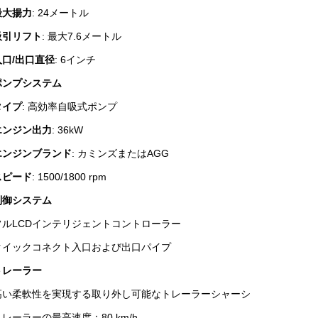
最大揚力
: 24メートル
吸引リフト
: 最大7.6メートル
入口/出口直径
: 6インチ
ポンプシステム
タイプ
: 高効率自吸式ポンプ
エンジン出力
: 36kW
エンジンブランド
: カミンズまたはAGG
スピード
: 1500/1800 rpm
制御システム
フルLCDインテリジェントコントローラー
クイックコネクト入口および出口パイプ
トレーラー
高い柔軟性を実現する取り外し可能なトレーラーシャーシ
トレーラーの最高速度：80 km/h