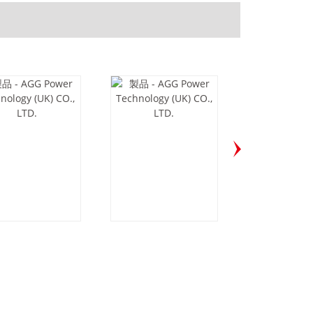
750D5-50HZ
M1925E6-60Hz
H700D6-6