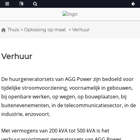
Thuis
Oplossing op maat
Verhuur
A-serie 16,5-150 kVA
A-serie 165-388
CU-serie 33-300 kVA
CU-serie 275-85
Verhuur
P-serie 10-220 kVA
P-serie 250-110
DE-serie 22-250 kVA
S-serie 275-880
De huurgeneratorsets van AGG Power zijn bedoeld voor
K Sereis 7-49 kVA
DE-serie 250-82
tijdelijke stroomvoorziening, voornamelijk in gebouwen,
V-serie 94-285 kVA
V-serie 350-800
bij openbare werken, op wegen, op bouwplaatsen, bij
D-serie 165-935
buitenevenementen, in de telecommunicatiesector, in de
industrie, enzovoort.
Met vermogens van 200 kVA tot 500 kVA is het
verhuurassortiment generatorsets van AGG Power