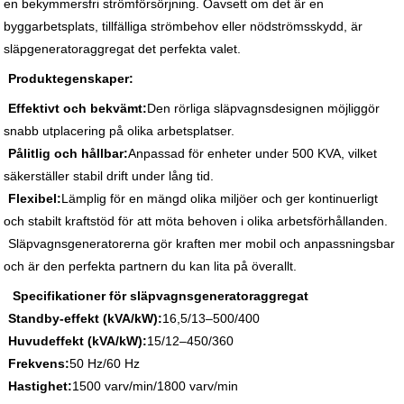
en bekymmersfri strömförsörjning. Oavsett om det är en
byggarbetsplats, tillfälliga strömbehov eller nödströmsskydd, är
släpgeneratoraggregat det perfekta valet.
Produktegenskaper:
Effektivt och bekvämt:
Den rörliga släpvagnsdesignen möjliggör
snabb utplacering på olika arbetsplatser.
Pålitlig och hållbar:
Anpassad för enheter under 500 KVA, vilket
säkerställer stabil drift under lång tid.
Flexibel:
Lämplig för en mängd olika miljöer och ger kontinuerligt
och stabilt kraftstöd för att möta behoven i olika arbetsförhållanden.
Släpvagnsgeneratorerna gör kraften mer mobil och anpassningsbar
och är den perfekta partnern du kan lita på överallt.
Specifikationer för släpvagnsgeneratoraggregat
Standby-effekt (kVA/kW):
16,5/13–500/400
Huvudeffekt (kVA/kW):
15/12–450/360
Frekvens:
50 Hz/60 Hz
Hastighet:
1500 varv/min/1800 varv/min