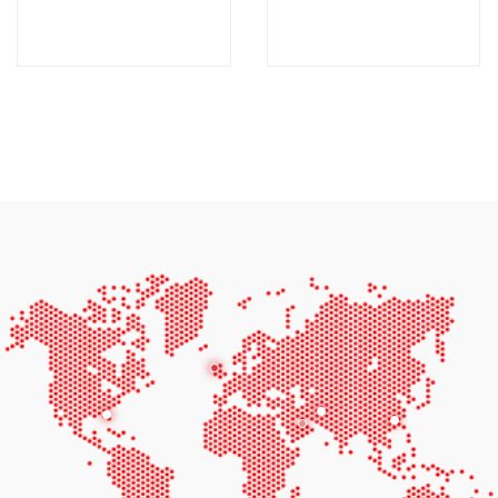
AGG CU440D5-
K49D6-60HZ
50HZ