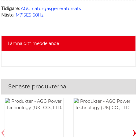
Tidigare:
AGG naturgasgeneratorsats
Nästa:
M715E5-50Hz
Lämna ditt meddelande
Senaste produkterna