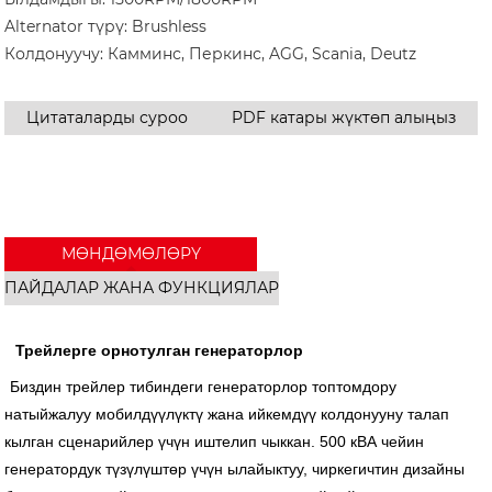
Alternator түрү: Brushless
Колдонуучу: Камминс, Перкинс, AGG, Scania, Deutz
Цитаталарды суроо
PDF катары жүктөп алыңыз
МӨНДӨМӨЛӨРҮ
ПАЙДАЛАР ЖАНА ФУНКЦИЯЛАР
Трейлерге орнотулган генераторлор
Биздин трейлер тибиндеги генераторлор топтомдору
натыйжалуу мобилдүүлүктү жана ийкемдүү колдонууну талап
кылган сценарийлер үчүн иштелип чыккан. 500 кВА чейин
генератордук түзүлүштөр үчүн ылайыктуу, чиркегичтин дизайны