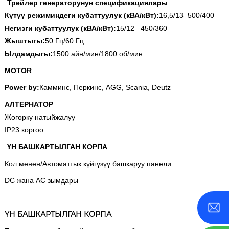
Трейлер генераторунун спецификациялары
Күтүү режиминдеги кубаттуулук (кВА/кВт):
16,5/13–500/400
Негизги кубаттуулук (кВА/кВт):
15/12– 450/360
Жыштыгы:
50 Гц/60 Гц
Ылдамдыгы:
1500 айн/мин/1800 об/мин
MOTOR
Power by:
Камминс, Перкинс, AGG, Scania, Deutz
АЛТЕРНАТОР
Жогорку натыйжалуу
IP23 коргоо
ҮН БАШКАРТЫЛГАН КОРПА
Кол менен/Автоматтык күйгүзүү башкаруу панели
DC жана AC зымдары
ҮН БАШКАРТЫЛГАН КОРПА