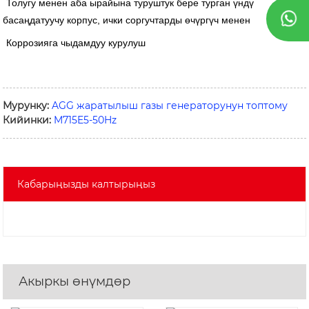
Толугу менен аба ырайына туруштук бере турган үндү
басаңдатуучу корпус, ички соргучтарды өчүргүч менен
Коррозияга чыдамдуу курулуш
Мурунку:
AGG жаратылыш газы генераторунун топтому
Кийинки:
M715E5-50Hz
Кабарыңызды калтырыңыз
Акыркы өнүмдөр