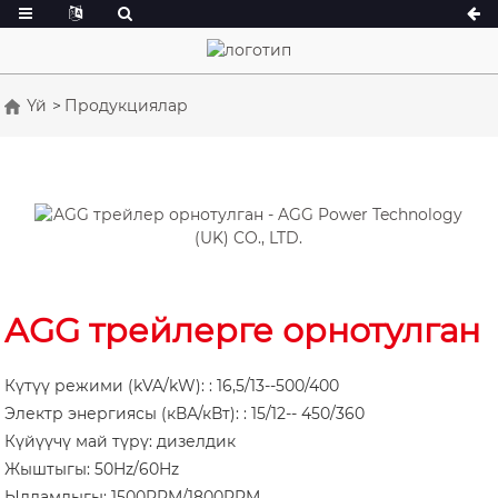
Үй
Продукциялар
А сериясы 16,5-150 кВА
А сериясы 165
ББ сериясы 33-300 кВА
CU Сериялары 
КВА
P сериясы 10-220 кВА
P сериясы 250-
DE сериясы 22-250 кВА
S сериясы 275
К Сереис 7-49 кВА
AGG трейлерге орнотулган
DE сериясы 25
V сериясы 94-285 кВА
V сериясы 350
Күтүү режими (kVA/kW): : 16,5/13--500/400
D сериясы 165-
Электр энергиясы (кВА/кВт): : 15/12-- 450/360
Күйүүчү май түрү: дизелдик
Жыштыгы: 50Hz/60Hz
Ылдамдыгы: 1500RPM/1800RPM