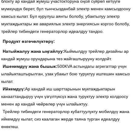
блокту ар кандай жумуш участокторуна оңой сүйрөп кетүүгө
мүмкүндүк берет, бул тынчсызданбай электр менен камсыздоону
камсыз кылат. Бул курулуш аянты болобу, убактылуу электр
муктаждыктары же авариялык электр энергиясын коргоо болобу,
трейлер тибиндеги генераторлор идеалдуу тандоо.
Продукт өзгөчөлүктөрү:
Натыйжалуу жана ыңгайлуу:
Кыймылдуу трейлер дизайны ар
кандай жумуш орундарына тез жайгаштырууну колдойт.
Ишенимдүү жана бышык:
500KVA астындагы агрегаттар үчүн
ылайыкташтырылган, узак убакыт бою туруктуу иштешин камсыз
кылат.
Ийкемдүү:
Ар кандай иш шарттарынын муктаждыктарын
канааттандыруу үчүн үзгүлтүксүз жана туруктуу электр колдоосу
менен ар кандай чөйрөлөр үчүн ылайыктуу.
Трейлер тибиндеги генераторлор кубаттуулукту мобилдүү жана
ийкемдүү кылат, сиз каалаган жерде таяна турган идеалдуу
өнөктөш.