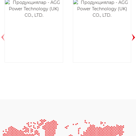
AGG CU440D5-
K49D6-60HZ
50HZ