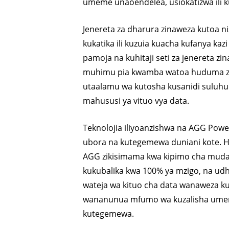
umeme unaoendelea, usiokatizwa ili 
Jenereta za dharura zinaweza kutoa n
kukatika ili kuzuia kuacha kufanya kazi
pamoja na kuhitaji seti za jenereta z
muhimu pia kwamba watoa huduma za 
utaalamu wa kutosha kusanidi suluhu 
mahususi ya vituo vya data.
Teknolojia iliyoanzishwa na AGG Pow
ubora na kutegemewa duniani kote. Hu
AGG zikisimama kwa kipimo cha muda,
kukubalika kwa 100% ya mzigo, na udh
wateja wa kituo cha data wanaweza 
wananunua mfumo wa kuzalisha ume
kutegemewa.