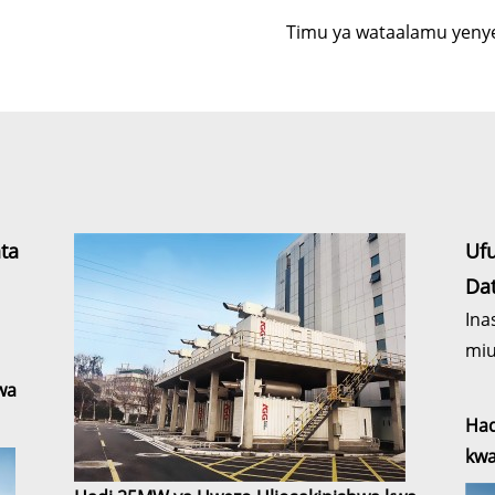
a
Timu ya wataalamu yenye
ta
Uf
Da
Ina
mi
wa
Had
kwa