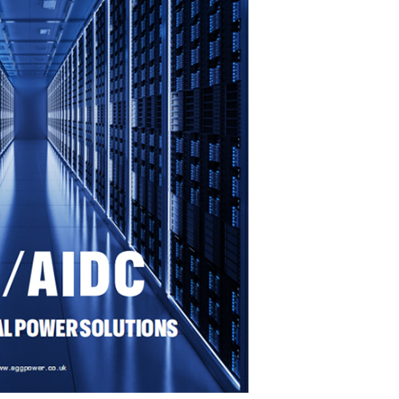
KVA
MFULULIZO WA MS 715-
2500 KVA
LULIZO WA DE 250-
 KVA
FULULIZO 165-935 KVA
LULIZO WA V 350-800