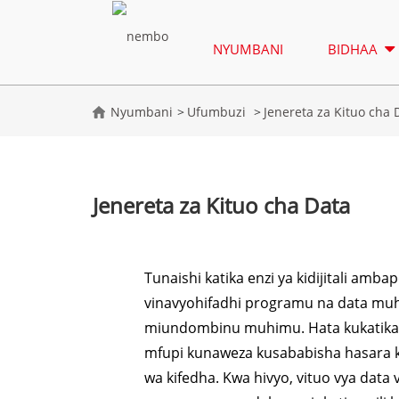
NYUMBANI
BIDHAA
Nyumbani
Ufumbuzi
Jenereta za Kituo cha 
Jenereta za Kituo cha Data
Tunaishi katika enzi ya kidijitali amba
vinavyohifadhi programu na data m
miundombinu muhimu. Hata kukatik
mfupi kunaweza kusababisha hasara k
wa kifedha. Kwa hivyo, vituo vya data 