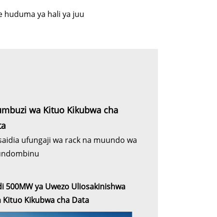
 huduma ya hali ya juu
umbuzi wa Kituo Kikubwa cha
ta
saidia ufungaji wa rack na muundo wa
undombinu
i 500MW ya Uwezo Uliosakinishwa
 Kituo Kikubwa cha Data