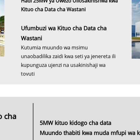
Hadi 25MW ya Uwezo Uliosakinishwa kwa
Kituo cha Data cha Wastani
Ufumbuzi wa Kituo cha Data cha
Wastani
Kutumia muundo wa msimu
unaobadilika zaidi kwa seti ya jenereta ili
kupunguza ujenzi na usakinishaji wa
tovuti
o cha
5MW kituo kidogo cha data
Muundo thabiti kwa muda mfupi wa 