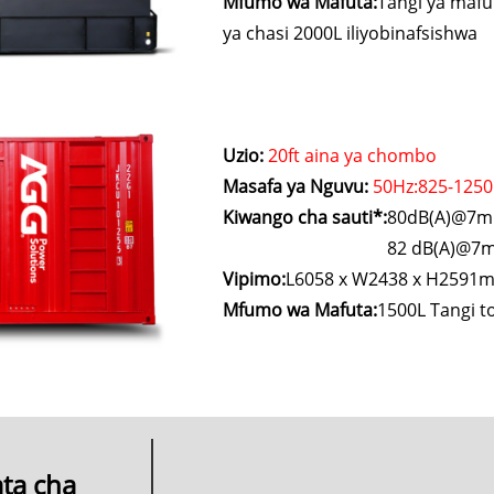
Mfumo wa Mafuta:
Tangi ya mafut
ya chasi 2000L iliyobinafsishwa
Uzio:
20ft aina ya chombo
Masafa ya Nguvu:
50Hz:825-1250
Kiwango cha sauti*:
80dB(A)@7m (
82 dB(A)@7m 
Vipimo:
L6058 x W2438 x H2591
Mfumo wa Mafuta:
1500L Tangi to
ta cha