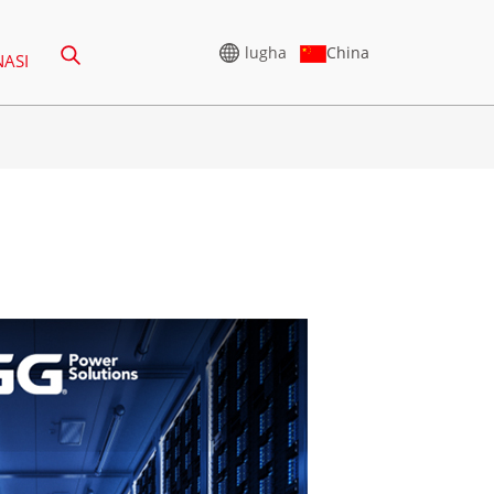
China
lugha
NASI
ODISHA
JENERETA YA VOLTAGE YA
JUU
RURU WA 165-388KVA
MFULULIZO WA CU 825-
3438 KVA
LULIZO WA CU 275-
 KVA
MFULULIZO WA P 825-
1880 KVA
LULIZO WA P 250-
0 KVA
MFULULIZO WA 1100-4000
KVA
LULIZO WA S 275-