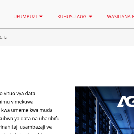
UFUMBUZI
KUHUSU AGG
WASILIANA 
Data
MNARA WA TAA
KUK
MFULULIZO WA 16.5-150
MSU
UDHIBITI
KVA
MFU
MFULULIZO WA CU 33-300
850
po vituo vya data
uhimu vimekuwa
KVA
MFU
a kwa umeme kwa muda
MFULULIZO WA P 10-220
110
ubwa ya data na uharibifu
KVA
MFU
vinahitaji usambazaji wa