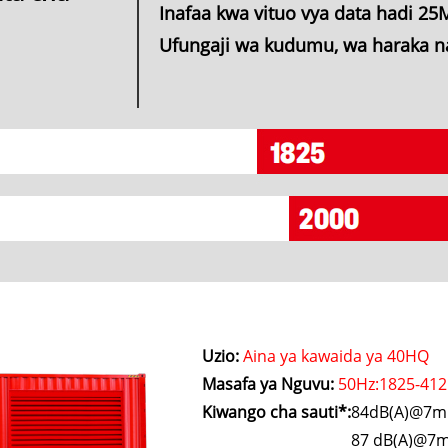
Inafaa kwa vituo vya data hadi 2
Ufungaji wa kudumu, wa haraka n
Uzio:
Aina ya kawaida ya 40HQ
Masafa ya Nguvu:
50Hz:1825-412
Kiwango cha sauti*:
84dB(A)@7m 
87 dB(A)@7m 