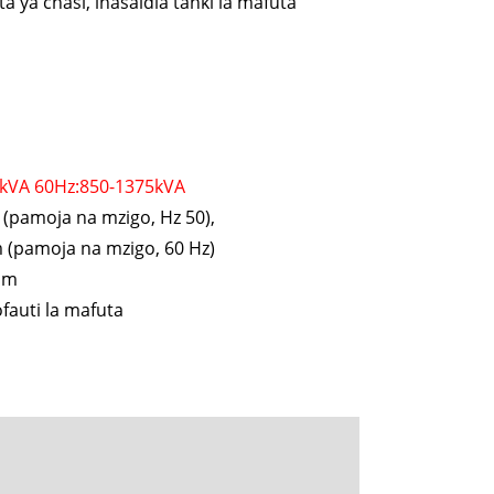
a ya chasi, inasaidia tanki la mafuta
kVA 60Hz:850-1375kVA
pamoja na mzigo, Hz 50),
(pamoja na mzigo, 60 Hz)
mm
fauti la mafuta