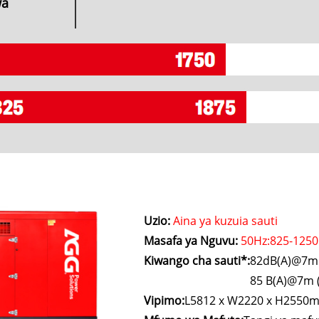
wa
Uzio:
Aina ya kuzuia sauti
Masafa ya Nguvu:
50Hz:825-1250
Kiwango cha sauti*:
82dB(A)@7m (
85 B(A)@7m (
Vipimo:
L5812 x W2220 x H2550