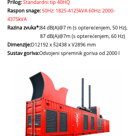
Prilog:
Standardni tip 40HQ
Raspon snage:
50Hz: 1825-4125kVA 60Hz: 2000-
4375kVA
Razina zvuka*:
84 dB(A)@7 m (s opterećenjem, 50 Hz),
87 dB(A)@7m (s opterećenjem, 60 Hz)
Dimenzije:
D12192 x Š2438 x V2896 mm
Sustav goriva:
Odvojeni spremnik goriva od 2000 l