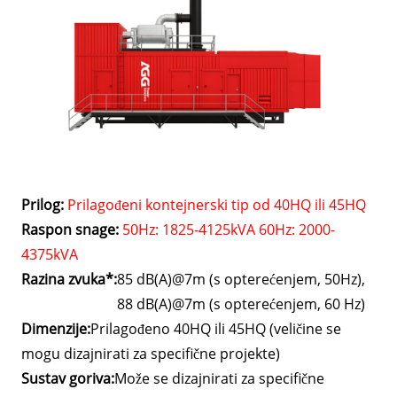
Prilog:
Prilagođeni kontejnerski tip od 40HQ ili 45HQ
Raspon snage:
50Hz: 1825-4125kVA 60Hz: 2000-
4375kVA
Razina zvuka*:
85 dB(A)@7m (s opterećenjem, 50Hz),
88 dB(A)@7m (s opterećenjem, 60 Hz)
Dimenzije:
Prilagođeno 40HQ ili 45HQ (veličine se
mogu dizajnirati za specifične projekte)
Sustav goriva:
Može se dizajnirati za specifične