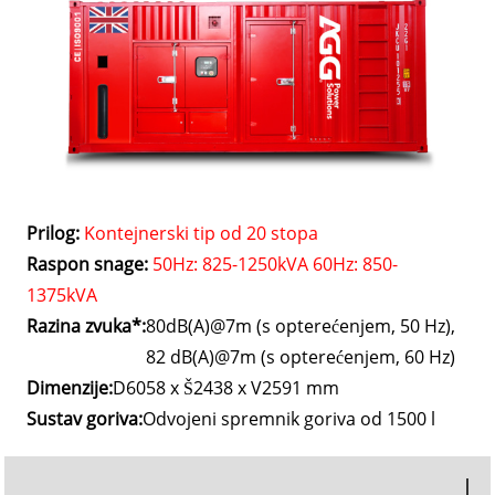
Prilog:
Kontejnerski tip od 20 stopa
Raspon snage:
50Hz: 825-1250kVA 60Hz: 850-
1375kVA
Razina zvuka*:
80dB(A)@7m (s opterećenjem, 50 Hz),
82 dB(A)@7m (s opterećenjem, 60 Hz)
Dimenzije:
D6058 x Š2438 x V2591 mm
Sustav goriva:
Odvojeni spremnik goriva od 1500 l