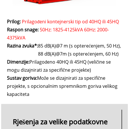
Prilog:
Prilagođeni kontejnerski tip od 40HQ ili 45HQ
Raspon snage:
50Hz: 1825-4125kVA 60Hz: 2000-
4375kVA
Razina zvuka*:
85 dB(A)@7 m (s opterećenjem, 50 Hz),
88 dB(A)@7m (s opterećenjem, 60 Hz)
Dimenzije:
Prilagođeno 40HQ ili 45HQ (veličine se
mogu dizajnirati za specifične projekte)
Sustav goriva:
Može se dizajnirati za specifične
projekte, s opcionalnim spremnikom goriva velikog
kapaciteta
Rješenja za velike podatkovne