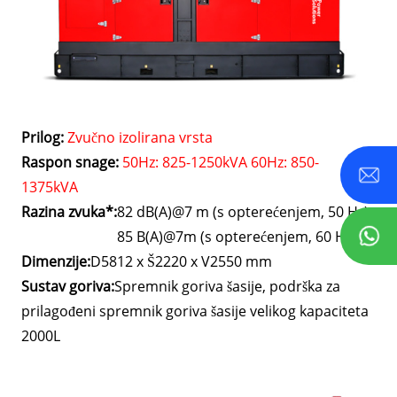
Prilog:
Zvučno izolirana vrsta
Raspon snage:
50Hz: 825-1250kVA 60Hz: 850-
1375kVA
Razina zvuka*:
82 dB(A)@7 m (s opterećenjem, 50 Hz),
85 B(A)@7m (s opterećenjem, 60 Hz)
Dimenzije:
D5812 x Š2220 x V2550 mm
Sustav goriva:
Spremnik goriva šasije, podrška za
prilagođeni spremnik goriva šasije velikog kapaciteta
2000L