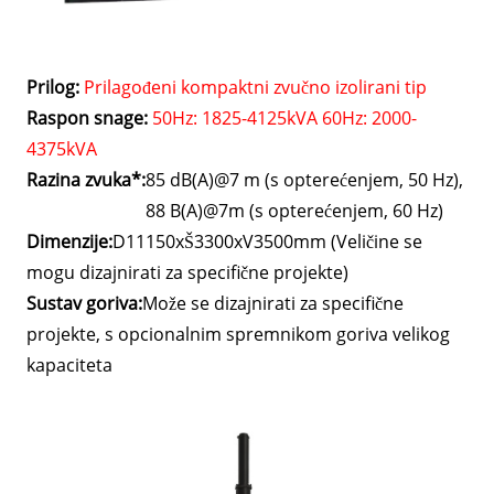
Prilog:
Prilagođeni kompaktni zvučno izolirani tip
Raspon snage:
50Hz: 1825-4125kVA 60Hz: 2000-
4375kVA
Razina zvuka*:
85 dB(A)@7 m (s opterećenjem, 50 Hz),
88 B(A)@7m (s opterećenjem, 60 Hz)
Dimenzije:
D11150xŠ3300xV3500mm (Veličine se
mogu dizajnirati za specifične projekte)
Sustav goriva:
Može se dizajnirati za specifične
projekte, s opcionalnim spremnikom goriva velikog
kapaciteta