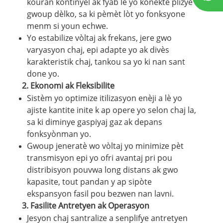
kouran kontinyèl ak fyab lè yo konekte plizyè
gwoup dèlko, sa ki pèmèt lòt yo fonksyone
menm si youn echwe.
Yo estabilize vòltaj ak frekans, jere gwo
varyasyon chaj, epi adapte yo ak divès
karakteristik chaj, tankou sa yo ki nan sant
done yo.
2.
Ekonomi ak Fleksibilite
Sistèm yo optimize itilizasyon enèji a lè yo
ajiste kantite inite k ap opere yo selon chaj la,
sa ki diminye gaspiyaj gaz ak depans
fonksyònman yo.
Gwoup jeneratè wo vòltaj yo minimize pèt
transmisyon epi yo ofri avantaj pri pou
distribisyon pouvwa long distans ak gwo
kapasite, tout pandan y ap sipòte
ekspansyon fasil pou bezwen nan lavni.
3.
Fasilite Antretyen ak Operasyon
Jesyon chaj santralize a senplifye antretyen