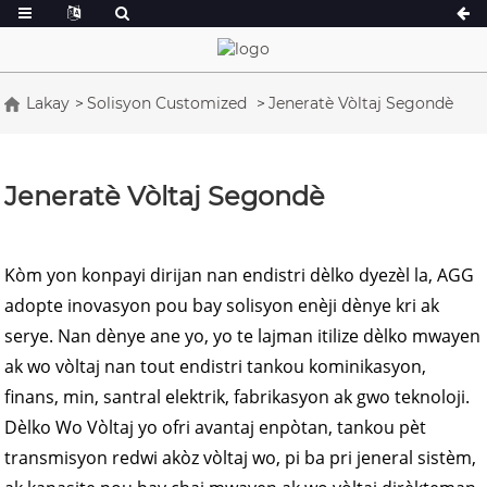
Lakay
Solisyon Customized
Jeneratè Vòltaj Segondè
Seri Yon 16.5-150 kVA
Yon Seri 165-38
Seri CU 33-300 kVA
Seri CU 275-85
Jeneratè Vòltaj Segondè
Seri P 10-220 kVA
Seri P 250-1100
Seri DE 22-250 kVA
Seri S 275-880k
Kòm yon konpayi dirijan nan endistri dèlko dyezèl la, AGG
Seri K 7-49 kVA
Seri DE 250-82
adopte inovasyon pou bay solisyon enèji dènye kri ak
Seri V 94-285 kVA
Seri V 350-800 
serye. Nan dènye ane yo, yo te lajman itilize dèlko mwayen
Seri D 165-935 
ak wo vòltaj nan tout endistri tankou kominikasyon,
finans, min, santral elektrik, fabrikasyon ak gwo teknoloji.
Dèlko Wo Vòltaj yo ofri avantaj enpòtan, tankou pèt
transmisyon redwi akòz vòltaj wo, pi ba pri jeneral sistèm,