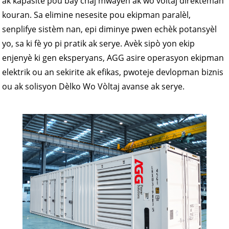
ak kapasite pou bay chaj mwayen ak wo vòltaj dirèkteman
kouran. Sa elimine nesesite pou ekipman paralèl,
senplifye sistèm nan, epi diminye pwen echèk potansyèl
yo, sa ki fè yo pi pratik ak serye. Avèk sipò yon ekip
enjenyè ki gen eksperyans, AGG asire operasyon ekipman
elektrik ou an sekirite ak efikas, pwoteje devlopman biznis
ou ak solisyon Dèlko Wo Vòltaj avanse ak serye.