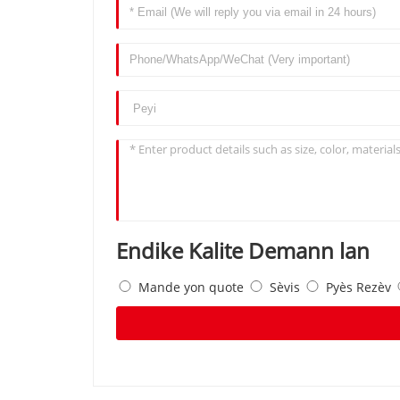
Endike Kalite Demann lan
Mande yon quote
Sèvis
Pyès Rezèv