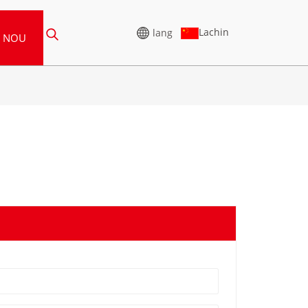
Lachin
lang
E NOU
JENERATÈ VÒLTAJ
SEGONDÈ
65-388KVA
SERI CU 825-3438 KVA
-850 KVA
SERI P 825-1880 KVA
1100 KVA
SERI M 1100-4000 KVA
880KVA
SERI MS 715-2500 KVA
-825 KVA
935 KVA