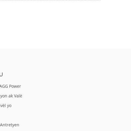
U
AGG Power
zyon ak Valè
vèl yo
 Antretyen