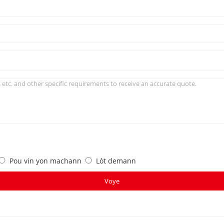
SERI V 350-
Pou vin yon machann
Lòt demann
Voye