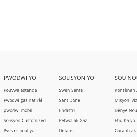
PWODWI YO
SOLISYON YO
SOU NO
Pouvwa estanda
Swen Sante
Konsènan 
Pwodwi gaz natirèl
Sant Done
Misyon, Vi
pwodwi mobil
Endistri
Dènye Nou
Solisyon Customized
Petwòl ak Gaz
Etid Ka yo
Pyès orijinal yo
Defans
Garanti ak