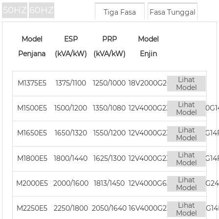
50HZ
60HZ
Tiga Fasa
Fasa Tunggal
Model
ESP
PRP
Model
Penjana
(kVA/kW)
(kVA/kW)
Enjin
Lihat
M1375E5
1375/1100
1250/1000
18V2000G26F
Model
Lihat
M1500E5
1500/1200
1350/1080
12V4000G23RF/12V4000G
Model
Lihat
M1650E5
1650/1320
1550/1200
12V4000G23F/12V4000G14
Model
Lihat
M1800E5
1800/1440
1625/1300
12V4000G23F/12V4000G14
Model
Lihat
M2000E5
2000/1600
1813/1450
12V4000G63F/12V4000G2
Model
Lihat
M2250E5
2250/1800
2050/1640
16V4000G23F/16V4000G14
Model