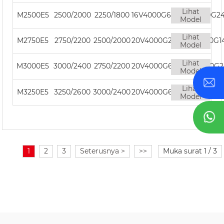
Lihat
M2500E5
2500/2000
2250/1800
16V4000G63F/16V4000G2
Model
Lihat
M2750E5
2750/2200
2500/2000
20V4000G23F/20V4000G1
Model
Lihat
M3000E5
3000/2400
2750/2200
20V4000G63F/20V4000G2
Model
Lihat
M3250E5
3250/2600
3000/2400
20V4000G63LF/20V4000G
Model
1
2
3
Seterusnya >
>>
Muka surat 1 / 3