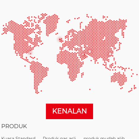
KENALAN
PRODUK
Kuasa Standard
Produk gas asli
produk mudah alih