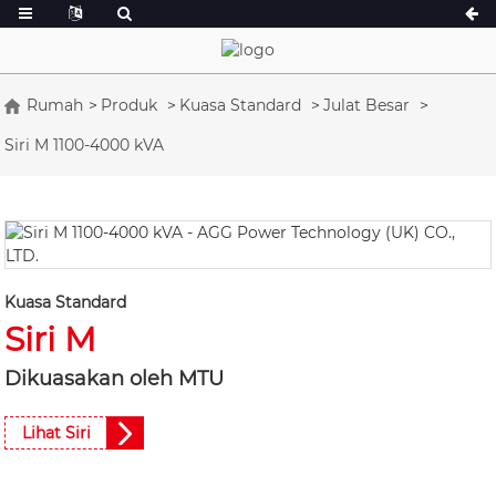
Rumah
Produk
Kuasa Standard
Julat Besar
Siri M 1100-4000 kVA
Siri A 16.5-150 kVA
Siri A 165-388k
Siri CU 33-300 kVA
Siri CU 275-850
Siri P 10-220 kVA
Siri P 250-1100 
Siri DE 22-250 kVA
Siri S 275-880k
K Sereis 7-49 kVA
Siri DE 250-825
Kuasa Standard
Siri M
Siri V 94-285 kVA
Siri V 350-800 
Siri D 165-935 
Dikuasakan oleh MTU
Lihat Siri