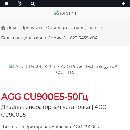
Дом
Продукты
Стандартная мощность
Большой диапазон
Серия CU 825-3438 кВА
Серия А 16,5-150 кВА
Серия А 165-38
Серия CU 33-300 кВА
Серия CU 275-
Серия P 10-220 кВА
Серия P 250-11
Серия DE 22-250 кВА
Серия S 275-88
K Sereis 7-49 кВА
Серия DE 250-
Серия V 94-285 кВА
Серия V 350-8
AGG CU900E5-50Гц
Серия D 165-93
Дизель-генераторная установка | AGG
CU900E5
Дизель-генераторная установка: AGG C900E5