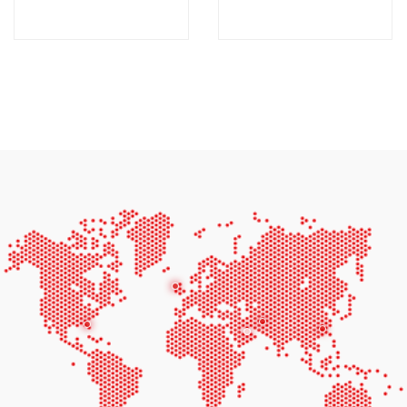
АГГ CU1100D5-
АГГ CU2500E6A-
50HZ
60HZ