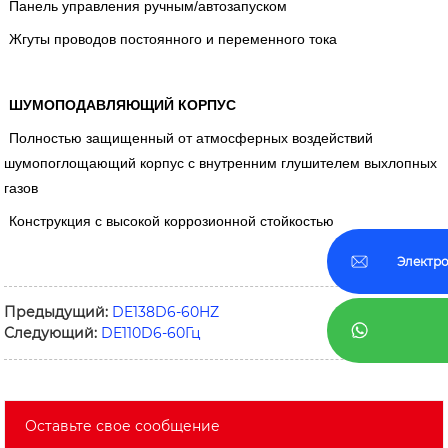
Панель управления ручным/автозапуском
Жгуты проводов постоянного и переменного тока
ШУМОПОДАВЛЯЮЩИЙ КОРПУС
Полностью защищенный от атмосферных воздействий
шумопоглощающий корпус с внутренним глушителем выхлопных
газов
Конструкция с высокой коррозионной стойкостью
Электро
Предыдущий:
DE138D6-60HZ
Следующий:
DE110D6-60Гц
Оставьте свое сообщение