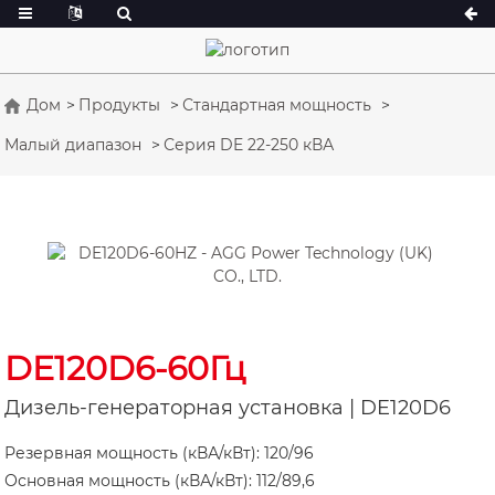
Дом
Продукты
Стандартная мощность
Малый диапазон
Серия DE 22-250 кВА
Серия А 16,5-150 кВА
Серия А 165-38
Серия CU 33-300 кВА
Серия CU 275-
Серия P 10-220 кВА
Серия P 250-11
Серия DE 22-250 кВА
Серия S 275-88
K Sereis 7-49 кВА
Серия DE 250-
Серия V 94-285 кВА
Серия V 350-8
DE120D6-60Гц
Серия D 165-93
Дизель-генераторная установка | DE120D6
Резервная мощность (кВА/кВт): 120/96
Основная мощность (кВА/кВт): 112/89,6