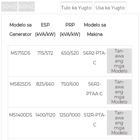
50HZ
60HZ
Tulo ka Yugto
Usa ka Yugto
Modelo sa
ESP
PRP
Modelo sa
Generator
(kVA/kW)
(kVA/kW)
Makina
Tan-
MS715D5
715/572
650/520
S6R2-PTA-
awa
ang
C
mga
Modelo
Tan-
MS825D5
825/660
750/600
S6R2-
awa
ang
PTAA-C
mga
Modelo
Tan-
MS1400D5
1400/1120
1250/1000
S12R-PTA-
awa
ang
C
mga
Modelo