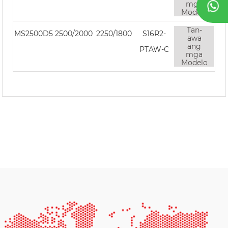
mga
Modelo
Tan-
MS2500D5
2500/2000
2250/1800
S16R2-
awa
ang
PTAW-C
mga
Modelo