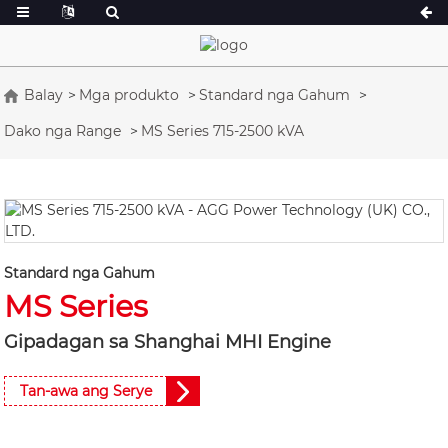
Balay
Mga produkto
Standard nga Gahum
Dako nga Range
MS Series 715-2500 kVA
Usa ka Serye 16.5-150 kVA
Usa ka Serye 16
Serye sa CU 33-300 kVA
Serye sa CU 27
P Serye 10-220 kVA
P Serye 250-110
DE Serye 22-250 kVA
S Serye 275-88
K Sereis 7-49 kVA
DE Serye 250-8
Standard nga Gahum
MS Series
V Serye 94-285 kVA
V Serye 350-80
D Serye 165-93
Gipadagan sa Shanghai MHI Engine
Tan-awa ang Serye