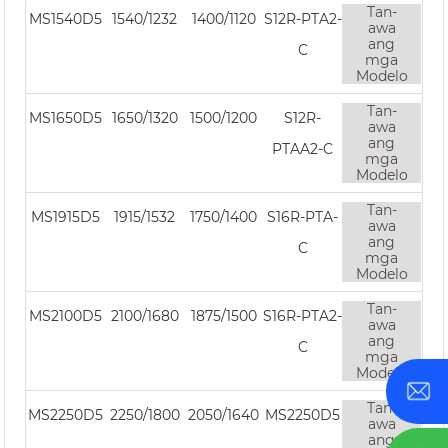
Tan-
MS1540D5
1540/1232
1400/1120
S12R-PTA2-
awa
ang
C
mga
Modelo
Tan-
MS1650D5
1650/1320
1500/1200
S12R-
awa
ang
PTAA2-C
mga
Modelo
Tan-
MS1915D5
1915/1532
1750/1400
S16R-PTA-
awa
ang
C
mga
Modelo
Tan-
MS2100D5
2100/1680
1875/1500
S16R-PTA2-
awa
ang
C
mga
Modelo
Tan-
MS2250D5
2250/1800
2050/1640
MS2250D5
awa
ang