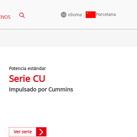
Porcelana
idioma
ENOS
GENERADOR DE ALTO
VOLTAJE
Potencia estándar
5-388 KVA
SERIE CU 825-3438 KVA
Serie CU
75-850 KVA
SERIE P 825-1880 KVA
Impulsado por Cummins
0-1100 KVA
SERIE M 1100-4000 KVA
5-880 KVA
SERIE MS 715-2500 KVA
Serie CU 825-3438 kVA
50-825 KVA
Serie P 825-1880 kVA
5-935 KVA
Ver serie