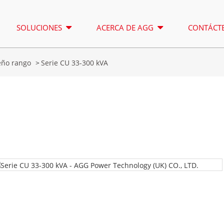
SOLUCIONES
ACERCA DE AGG
CONTÁCT
ño rango
Serie CU 33-300 kVA
TORRE DE ILUMINACIÓN
ALQUILER
SERIE A 16,5-150 KVA
SERIE A 16
CONTROL
SERIE CU 33-300 KVA
SERIE CU 2
SERIE P 10-220 KVA
SERIE P 25
SERIE DE 22-250 KVA
SERIE S 27
Serie A 16,5-150 kVA
Serie A 165-388 kVA
SERIE K 7-49 KVA
SERIE DE 2
Serie CU 33-300 kVA
Serie CU 275-850 KVA
SERIE V 94-285 KVA
SERIE H 16