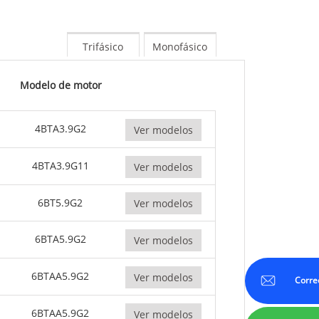
0-800 KVA
Serie M 1100-4000 kVA
Trifásico
Monofásico
Serie MS 715-2500 kVA
Modelo de motor
4BTA3.9G2
Ver modelos
4BTA3.9G11
Ver modelos
6BT5.9G2
Ver modelos
6BTA5.9G2
Ver modelos
6BTAA5.9G2
Ver modelos
Corre
6BTAA5.9G2
Ver modelos