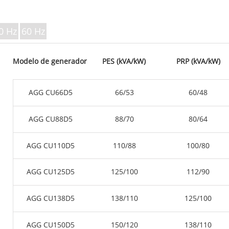
SERIE V 35
Serie P 10-220 kVA
Serie P 250-1100 KVA
0 Hz
60 Hz
Serie DE 22-250 kVA
Serie S 275-880 kVA
Modelo de generador
PES (kVA/kW)
PRP (kVA/kW)
Serie K 7-49 kVA
Serie DE 250-825 KVA
AGG CU66D5
66/53
60/48
Serie V 94-285 kVA
Serie V 350-800 kVA
AGG CU88D5
88/70
80/64
Serie D 165-935 KVA
AGG CU110D5
110/88
100/80
AGG CU125D5
125/100
112/90
AGG CU138D5
138/110
125/100
AGG CU150D5
150/120
138/110