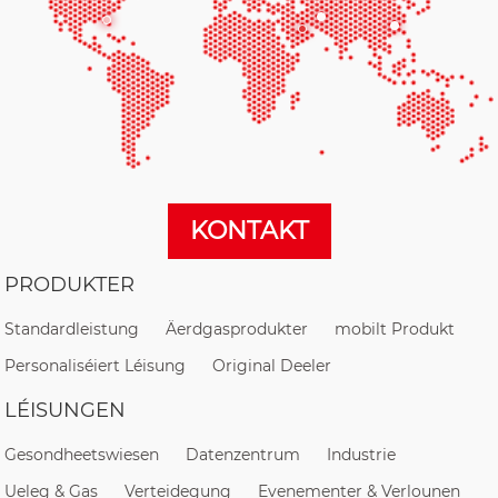
KONTAKT
PRODUKTER
Standardleistung
Äerdgasprodukter
mobilt Produkt
Personaliséiert Léisung
Original Deeler
LÉISUNGEN
Gesondheetswiesen
Datenzentrum
Industrie
Ueleg & Gas
Verteidegung
Evenementer & Verlounen