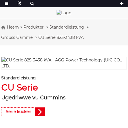
Heem
Produkter
Standardleistung
Grouss Gamme
CU Serie 825-3438 kVA
A Serie 16,5-150 kVA
A Serie 165-388
CU Serie 33-300 kVA
CU Serie 275-8
P Serie 10-220 kVA
P Serie 250-110
DE Serie 22-250 kVA
S Serie 275-880
K Sereis 7-49 kVA
Standardleistung
CU Serie
DE Serie 250-8
V Serie 94-285 kVA
V Serie 350-800
Ugedriwwe vu Cummins
D Serie 165-935
Serie kucken