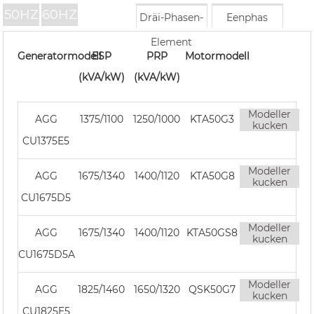
50HZ
60HZ
Dräi-Phasen-
Eenphas
Element
Generatormodell
ESP
PRP
Motormodell
(kVA/kW)
(kVA/kW)
Modeller
AGG
1375/1100
1250/1000
KTA50G3
kucken
CU1375E5
Modeller
AGG
1675/1340
1400/1120
KTA50G8
kucken
CU1675D5
Modeller
AGG
1675/1340
1400/1120
KTA50GS8
kucken
CU1675D5A
Modeller
AGG
1825/1460
1650/1320
QSK50G7
kucken
CU1825E5