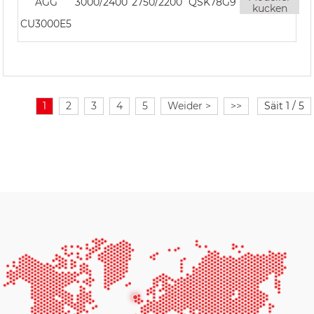
AGG
3000/2400
2750/2200
QSK78G9
kucken
CU3000E5
1
2
3
4
5
Weider >
>>
Säit 1 / 5