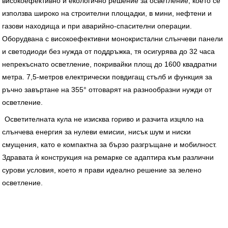
високоефективно и екологично решение за осветление, което се
използва широко на строителни площадки, в мини, нефтени и
газови находища и при аварийно-спасителни операции.
Оборудвана с високоефективни монокристални слънчеви панели
и светодиоди без нужда от поддръжка, тя осигурява до 32 часа
непрекъснато осветление, покривайки площ до 1600 квадратни
метра. 7,5-метров електрически повдигащ стълб и функция за
ръчно завъртане на 355° отговарят на разнообразни нужди от
осветление.
Осветителната кула не изисква гориво и разчита изцяло на
слънчева енергия за нулеви емисии, нисък шум и ниски
смущения, като е компактна за бързо разгръщане и мобилност.
Здравата ѝ конструкция на ремарке се адаптира към различни
сурови условия, което я прави идеално решение за зелено
осветление.