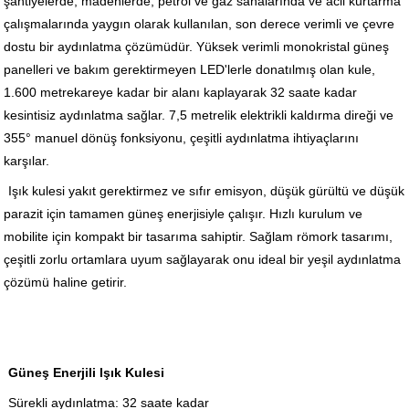
şantiyelerde, madenlerde, petrol ve gaz sahalarında ve acil kurtarma
çalışmalarında yaygın olarak kullanılan, son derece verimli ve çevre
dostu bir aydınlatma çözümüdür. Yüksek verimli monokristal güneş
panelleri ve bakım gerektirmeyen LED'lerle donatılmış olan kule,
1.600 metrekareye kadar bir alanı kaplayarak 32 saate kadar
kesintisiz aydınlatma sağlar. 7,5 metrelik elektrikli kaldırma direği ve
355° manuel dönüş fonksiyonu, çeşitli aydınlatma ihtiyaçlarını
karşılar.
Işık kulesi yakıt gerektirmez ve sıfır emisyon, düşük gürültü ve düşük
parazit için tamamen güneş enerjisiyle çalışır. Hızlı kurulum ve
mobilite için kompakt bir tasarıma sahiptir. Sağlam römork tasarımı,
çeşitli zorlu ortamlara uyum sağlayarak onu ideal bir yeşil aydınlatma
çözümü haline getirir.
Güneş Enerjili Işık Kulesi
Sürekli aydınlatma: 32 saate kadar