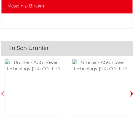
Mesajınızı Bırakın
En Son Ürünler
AGG CU550D6-
AGG CU1100E5-
60HZ
50HZ