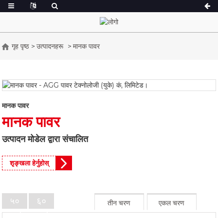
गृह पृष्ठ
उत्पादनहरू
मानक पावर
ए सिरिज १६.५-१५० केभीए
ए सिरिज १६५-३८८ के
CU शृङ्खला ३३-३०० kVA
CU शृङ्खला २७५-
पी सिरिज १०-२२० केभीए
पी सिरिज २५०-११०० 
मानक पावर
DE शृङ्खला २२-२५० kVA
एस सिरिज २७५-८८० 
मानक पावर
के सेरिस ७-४९ केभीए
DE शृङ्खला २५०-
उत्पादन मोडेल द्वारा संचालित
V शृङ्खला ९४-२८५ kVA
V शृङ्खला ३५०-८०
D शृङ्खला १६५-९३
शृङ्खला हेर्नुहोस्
५०
६०
तीन चरण
एकल चरण
हर्ट्ज
हर्ट्ज