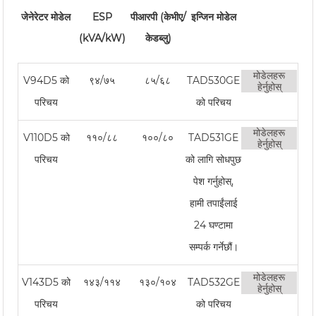
जेनेरेटर मोडेल
ESP
पीआरपी (केभीए/
इन्जिन मोडेल
(kVA/kW)
केडब्लु)
मोडेलहरू
V94D5 को
९४/७५
८५/६८
TAD530GE
हेर्नुहोस्
परिचय
को परिचय
मोडेलहरू
V110D5 को
११०/८८
१००/८०
TAD531GE
हेर्नुहोस्
परिचय
को लागि सोधपुछ
पेश गर्नुहोस्,
हामी तपाईंलाई
24 घण्टामा
सम्पर्क गर्नेछौं।
मोडेलहरू
V143D5 को
१४३/११४
१३०/१०४
TAD532GE
हेर्नुहोस्
परिचय
को परिचय