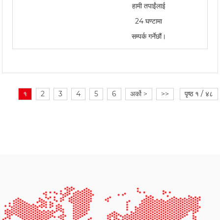
हामी तपाईंलाई
24 घण्टामा
सम्पर्क गर्नेछौं।
१
2
3
4
5
6
अर्को >
>>
पृष्ठ १ / ४८