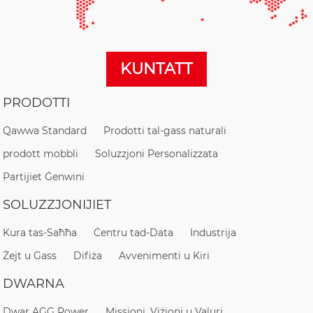
KUNTATT
PRODOTTI
Qawwa Standard
Prodotti tal-gass naturali
prodott mobbli
Soluzzjoni Personalizzata
Partijiet Ġenwini
SOLUZZJONIJIET
Kura tas-Saħħa
Ċentru tad-Data
Industrija
Żejt u Gass
Difiża
Avvenimenti u Kiri
DWARNA
Dwar AGG Power
Missjoni, Viżjoni u Valuri