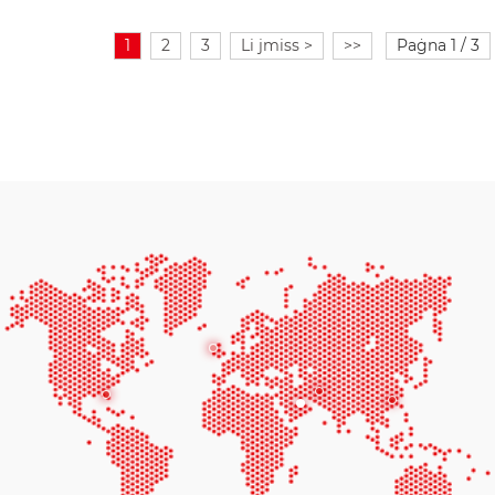
1
2
3
Li jmiss >
>>
Paġna 1 / 3