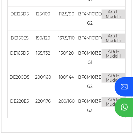
Ara l-
DE125D5
125/100
112.5/90
BF4M1013EC
Mudelli
G2
Ara l-
DE150E5
150/120
137.5/110
BF4M1013FC
Mudelli
Ara l-
DE165D5
165/132
150/120
BF6M1013EC
Mudelli
G1
Ara l-
DE200D5
200/160
180/144
BF6M1013EC
Mudelli
G2
Ara l-
DE220E5
220/176
200/160
BF6M1013FC
Mudelli
G3