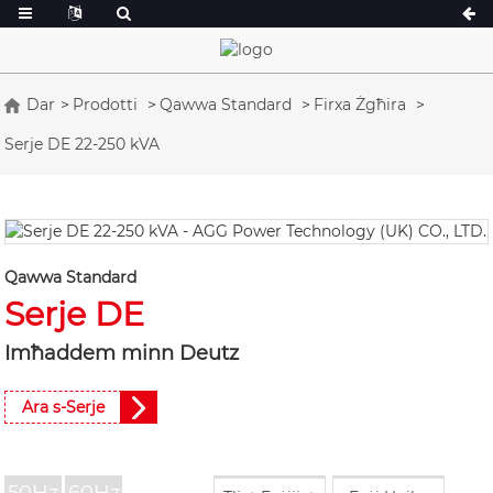
Dar
Prodotti
Qawwa Standard
Firxa Żgħira
Serje DE 22-250 kVA
Serje A 16.5-150 kVA
Serje A 165-388
Serje CU 33-300 kVA
Serje CU 275-8
Serje P 10-220 kVA
Serje P 250-110
Serje DE 22-250 kVA
Serje S 275-880
Qawwa Standard
Serje K 7-49 kVA
Serje DE 250-8
Serje DE
Serje V 94-285 kVA
Serje V 350-800
Imħaddem minn Deutz
Serje D 165-935
Ara s-Serje