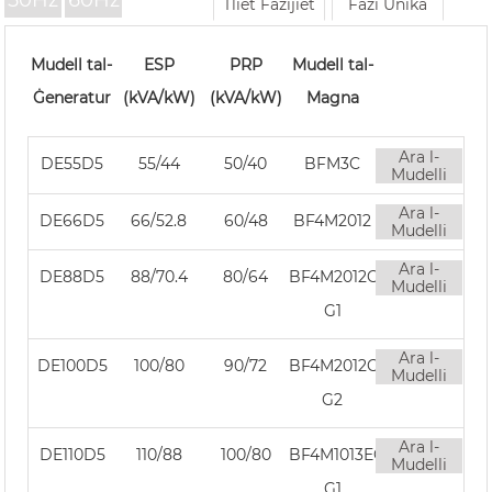
50Hz
60Hz
Tliet Fażijiet
Fażi Unika
Mudell tal-
ESP
PRP
Mudell tal-
Ġeneratur
(kVA/kW)
(kVA/kW)
Magna
Ara l-
DE55D5
55/44
50/40
BFM3C
Mudelli
Ara l-
DE66D5
66/52.8
60/48
BF4M2012
Mudelli
Ara l-
DE88D5
88/70.4
80/64
BF4M2012C
Mudelli
G1
Ara l-
DE100D5
100/80
90/72
BF4M2012C
Mudelli
G2
Ara l-
DE110D5
110/88
100/80
BF4M1013EC
Mudelli
G1