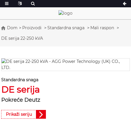
Dom
Proizvodi
Standardna snaga
Mali raspon
DE serija 22-250 kVA
Serija A 16,5-150 kVA
Serija A 165-388
CU serija 33-300 kVA
CU serija 275-8
P serija 10-220 kVA
P serija 250-110
DE serija 22-250 kVA
Serija S 275-88
K serija 7-49 kVA
DE serija 250-8
Standardna snaga
DE serija
V serija 94-285 kVA
V serija 350-80
Serija D 165-93
Pokreće Deutz
Prikaži seriju