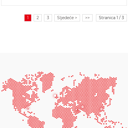
1
2
3
Sljedeće >
>>
Stranica 1 / 3