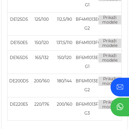
G1
Prikaži
DE125D5
125/100
112,5/90
BF4M1013EC
modele
G2
Prikaži
DE150E5
150/120
137,5/110
BF4M1013FC
modele
Prikaži
DE165D5
165/132
150/120
BF6M1013EC
modele
G1
Prikaži
DE200D5
200/160
180/144
BF6M1013EC
modele
G2
Prikaži
DE220E5
220/176
200/160
BF6M1013FC
modele
G3