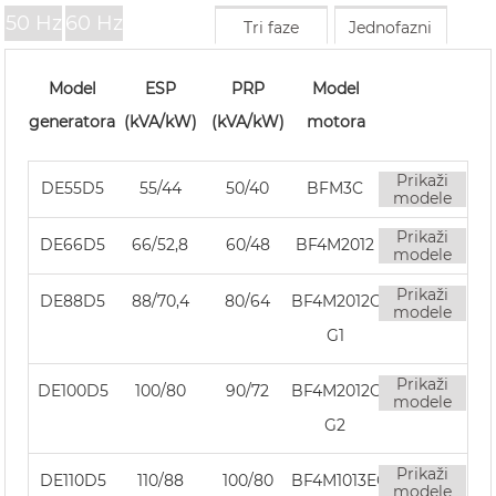
50 Hz
60 Hz
Tri faze
Jednofazni
Model
ESP
PRP
Model
generatora
(kVA/kW)
(kVA/kW)
motora
Prikaži
DE55D5
55/44
50/40
BFM3C
modele
Prikaži
DE66D5
66/52,8
60/48
BF4M2012
modele
Prikaži
DE88D5
88/70,4
80/64
BF4M2012C
modele
G1
Prikaži
DE100D5
100/80
90/72
BF4M2012C
modele
G2
Prikaži
DE110D5
110/88
100/80
BF4M1013EC
modele